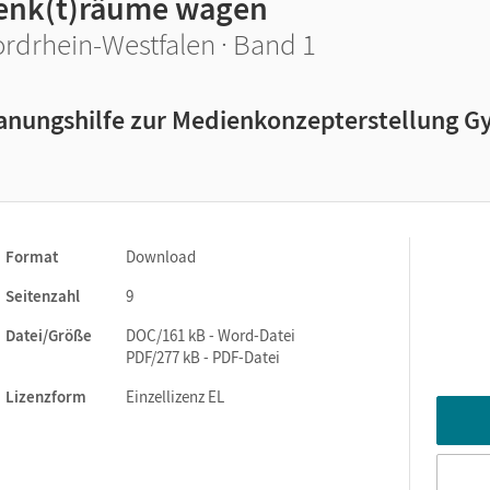
enk(t)räume wagen
rdrhein-Westfalen · Band 1
anungshilfe zur Medienkonzepterstellung 
Format
Download
Seitenzahl
9
Datei/Größe
DOC/161 kB - Word-Datei
PDF/277 kB - PDF-Datei
Lizenzform
Einzellizenz EL