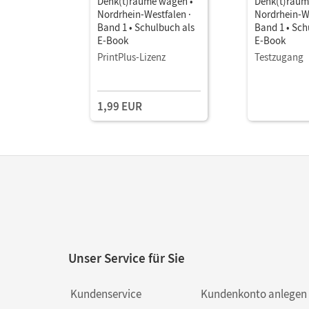
Denk(t)räume wagen •
Denk(t)räum
Nordrhein-Westfalen ·
Nordrhein-We
Band 1 • Schulbuch als
Band 1 • Sch
E-Book
E-Book
PrintPlus-Lizenz
Testzugang
1,99 EUR
Unser Service für Sie
Kundenservice
Kundenkonto anlegen