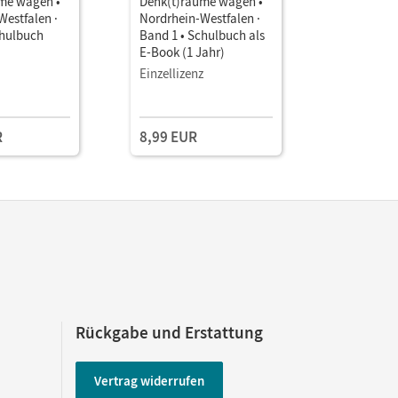
me wagen •
Denk(t)räume wagen •
Denk(t)rä
Westfalen ·
Nordrhein-Westfalen ·
Nordrhein
chulbuch
Band 1 • Schulbuch als
Band 1 •
E-Book (1 Jahr)
Unterrich
Book mit
Einzellizenz
Lehrkräft
Kollegium
und Planu
R
8,99 EUR
109,00 
Rückgabe und Erstattung
Vertrag widerrufen