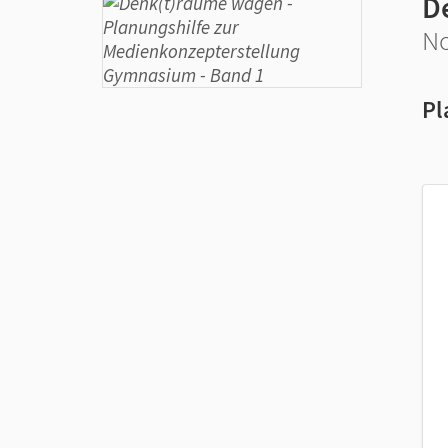
D
No
Pl