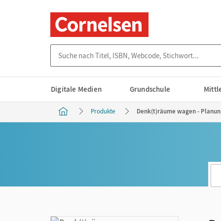
Suche nach Titel, ISBN, Webcode, Stichwort...
Digitale Medien
Grundschule
Mitt
Produkte
Denk(t)räume wagen - Planun