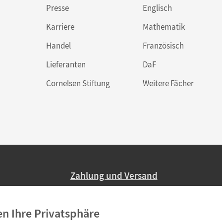
Presse
Englisch
Karriere
Mathematik
Handel
Französisch
Lieferanten
DaF
Cornelsen Stiftung
Weitere Fächer
Zahlung und Versand
Nur 2,95 EUR Versandkosten in Deutsc
en Ihre Privatsphäre
Ab 59,– EUR Bestellwert liefern wir ve