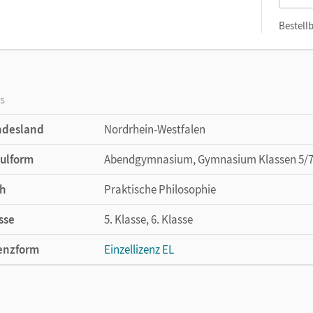
Bestellb
os
ndesland
Nordrhein-Westfalen
ulform
Abendgymnasium, Gymnasium Klassen 5/7
h
Praktische Philosophie
sse
5. Klasse, 6. Klasse
enzform
Einzellizenz EL
cheinungsdatum
27.03.2021
lag
Cornelsen Verlag