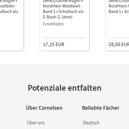
e wagen •
Denk(t)räume wagen •
Denk(t)räu
stfalen ·
Nordrhein-Westfalen ·
Nordrhein-
ulbuch als
Band 1 • Schulbuch als
Band 1 • S
E-Book (2 Jahre)
Einzellizenz
17,25 EUR
28,50 EU
Potenziale entfalten
Über Cornelsen
Beliebte Fächer
Über uns
Deutsch