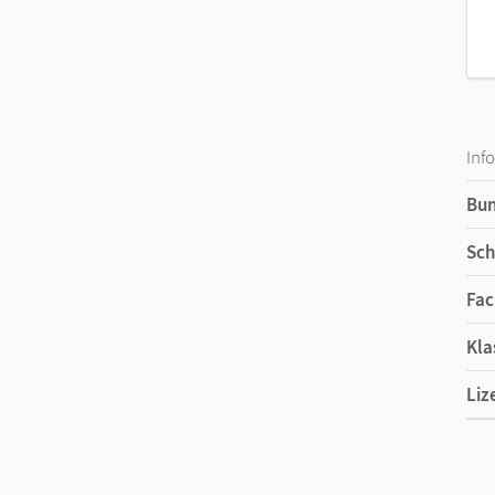
Inf
Bu
Sch
Fac
Kla
Liz
Ers
Ver