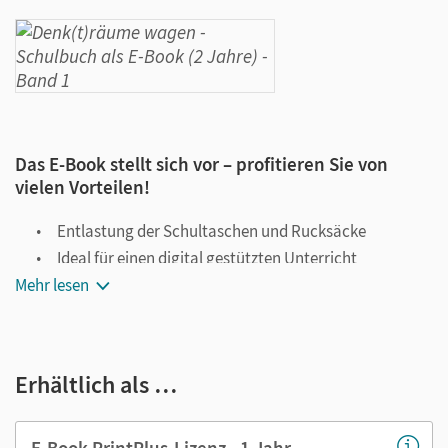
Das E-Book stellt sich vor – profitieren Sie von
vielen Vorteilen!
Entlastung der Schultaschen und Rucksäcke
Ideal für einen digital gestützten Unterricht
Mehr lesen
Notiz- und Markierungsmöglichkeit
Jederzeit unkompliziert verfügbar
Viele digitale Funktionen unterstützen das Lehren und
Erhältlich als …
Lernen:
Notizen erstellen
E-Book PrintPlus-Lizenz - 1 Jahr