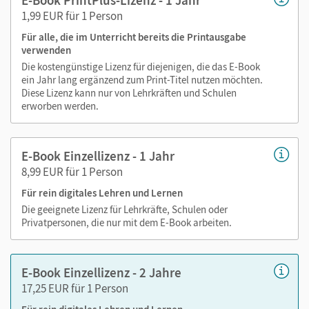
Markierungen setzen
1,99 EUR für 1 Person
Text ergänzen
Für alle, die im Unterricht bereits die Printausgabe
Lesezeichen hinzufügen
verwenden
Suchen im Text
Die kostengünstige Lizenz für diejenigen, die das E-Book
Zoomen
ein Jahr lang ergänzend zum Print-Titel nutzen möchten.
Diese Lizenz kann nur von Lehrkräften und Schulen
erworben werden.
E-Book Einzellizenz - 1 Jahr
8,99 EUR für 1 Person
Für rein digitales Lehren und Lernen
Die geeignete Lizenz für Lehrkräfte, Schulen oder
Privatpersonen, die nur mit dem E-Book arbeiten.
E-Book Einzellizenz - 2 Jahre
17,25 EUR für 1 Person