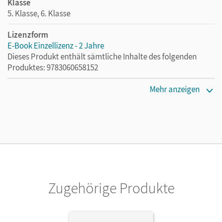
Klasse
5. Klasse, 6. Klasse
Lizenzform
E-Book Einzellizenz - 2 Jahre
Dieses Produkt enthält sämtliche Inhalte des folgenden
Produktes: 9783060658152
Erscheinungsdatum
Mehr anzeigen
02.03.2026
Lizenztext
Die geeignete Lizenz für Lehrkräfte, Schulen oder
Privatpersonen, die nur mit dem E-Book arbeiten.
Verlag
Cornelsen Verlag
Zugehörige Produkte