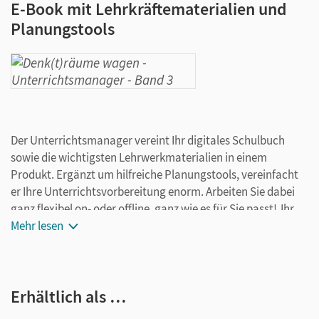
E-Book mit Lehrkräftematerialien und
Planungstools
Der Unterrichtsmanager vereint Ihr digitales Schulbuch
sowie die wichtigsten Lehrwerkmaterialien in einem
Produkt. Ergänzt um hilfreiche Planungstools, vereinfacht
er Ihre Unterrichtsvorbereitung enorm. Arbeiten Sie dabei
ganz flexibel on- oder offline, ganz wie es für Sie passt! Ihr
Unterrichtsmanager enthält:
Mehr lesen
E-Book
Gesamt-PDF der Handreichungen
Erhältlich als …
kapitel- und doppelseitengenaue Materialanordnung
inkl. Unterrichtsvorschläge