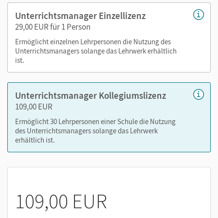
Arbeitsblätter als Kopiervorlagen (PDF)
Unterrichtsmanager Einzellizenz
Arbeitsblätter als editierbare Kopiervorlagen (Word)
29,00 EUR für 1 Person
Elternbrief (PDF), auch editierbar (Word)
Ermöglicht einzelnen Lehrpersonen die Nutzung des
Synopse Medienkompetenzrahmen (PDF), auch
Unterrichtsmanagers solange das Lehrwerk erhältlich
editierbar (Word)
ist.
Nutzen Sie den Unterrichtsmanager auf lernen.cornelsen.de
Unterrichtsmanager Kollegiumslizenz
oder über die Cornelsen Lernen App.
109,00 EUR
Ermöglicht 30 Lehrpersonen einer Schule die Nutzung
des Unterrichtsmanagers solange das Lehrwerk
erhältlich ist.
109,00 EUR