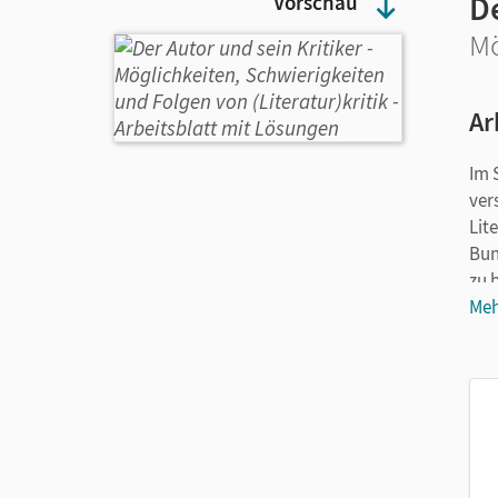
De
Vorschau
Mö
Ar
Im 
ver
Lit
Bun
zu 
sol
Meh