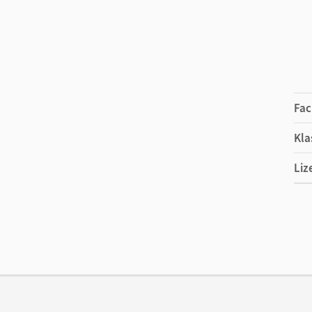
Fac
Kla
Liz
Ers
Ver