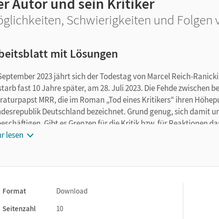
r Autor und sein Kritiker
glichkeiten, Schwierigkeiten und Folgen vo
beitsblatt mit Lösungen
September 2023 jährt sich der Todestag von Marcel Reich-Ranicki
starb fast 10 Jahre später, am 28. Juli 2023. Die Fehde zwischen
eraturpapst MRR, die im Roman „Tod eines Kritikers“ ihren Höhepu
desrepublik Deutschland bezeichnet. Grund genug, sich damit und
beschäftigen. Gibt es Grenzen für die Kritik bzw. für Reaktionen 
lten Kritiken verfasst werden?
r lesen
Format
Download
Seitenzahl
10