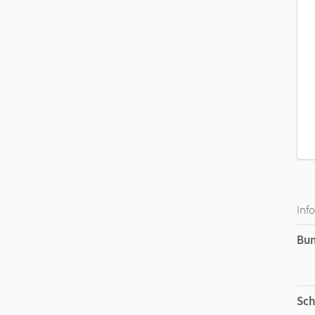
Inf
Bu
Sch