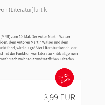
n (Literatur)kritik
 (MRR) zum 10. Mal. Der Autor Martin Walser
 beiden, dem Autoren Martin Walser und dem
nkt fand, wird als größter Literaturskandal der
 mit der Funktion von Literaturkritik allgemein
darauf? Nach welchen grundsätzlichen Kriterien
I
m
A
b
o
gr
atis
3,99 EUR