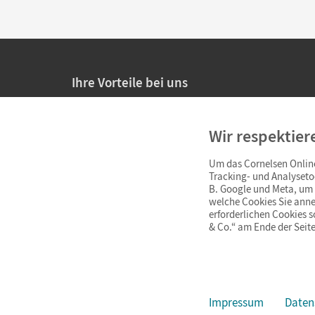
Ihre Vorteile bei uns
20% Prüfnachlass für Lehrkräfte
Wir respektier
Persönliche Angebote für Lehrkräfte
Um das Cornelsen Online
Sicheres Einkaufen mit SSL-Verschlüsselung
Tracking- und Analyseto
B. Google und Meta, um I
Verlängerte
Widerrufsfrist
von 4 Wochen
welche Cookies Sie anne
erforderlichen Cookies 
& Co.“ am Ende der Seite
Schnelle und einfache Retourenabwicklung
Impressum
Daten
Impressum
AGB
Datenschutz
Barrierefreiheit
Cookie