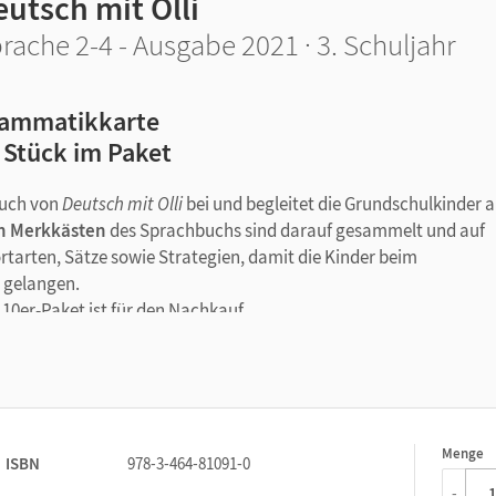
utsch mit Olli
rache 2-4 - Ausgabe 2021 · 3. Schuljahr
ammatikkarte
 Stück im Paket
buch von
Deutsch mit Olli
bei und begleitet die Grundschulkinder a
en Merkkästen
des Sprachbuchs sind darauf gesammelt und auf
Wortarten, Sätze sowie Strategien, damit die Kinder beim
 gelangen.
 10er-Paket ist für den Nachkauf.
Menge
1
ISBN
978-3-464-81091-0
-