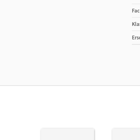
Fac
Kla
Ers
Ma
Ver