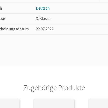
h
Deutsch
sse
3. Klasse
cheinungsdatum
22.07.2022
ße
Länge: 25,1 cm, Breite: 16 cm, Höhe: 0,9 cm
lag
Cornelsen Verlag
Zugehörige Produkte