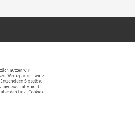
hland beim Kauf im Cornelsen Onlineshop.
rsandkostenfrei innerhalb Deutschlands
zlich nutzen wir
ere Werbepartner, wie z.
Entscheiden Sie selbst,
önnen auch alle nicht
 über den Link „Cookies
© Cornelsen Verlag 2026