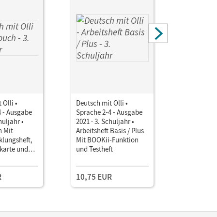
 Olli •
Deutsch mit Olli •
Deutsch mi
4 - Ausgabe
Sprache 2-4 - Ausgabe
Sprache 2
huljahr •
2021 · 3. Schuljahr •
2021 · 3. S
 Mit
Arbeitsheft Basis / Plus
Arbeitshef
klungsheft,
Mit BOOKii-Funktion
Basis Mit
karte und
und Testheft
Funktion 
er-App
R
10,75 EUR
10,75 E