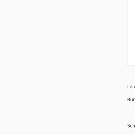
Inf
Bu
Sch