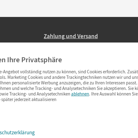
Zahlung und Versand
Nur 2,95 EUR Versandkosten in Deutsc
en Ihre Privatsphäre
Ab 59,– EUR Bestellwert liefern wir ve
(Lieferung in 3–6 Tagen).
-Angebot vollständig nutzen zu können, sind Cookies erforderlich. Zusät
ols. Marketing Cookies und andere Trackingtechniken nutzen wir und uns
hnen personalisierte Werbung anzuzeigen, die zu Ihren Interessen passt. 
hmen und welche Tracking- und Analysetechniken Sie akzeptieren. Sie k
sowie Tracking- und Analysetechniken
ablehnen
. Ihre Auswahl können Sie
 später jederzeit aktualisieren
schutzerklärung
s & Co.