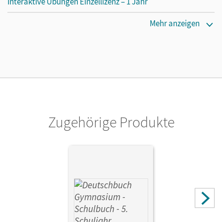
Interaktive Übungen Einzellizenz – 1 Jahr
Erscheinungsdatum
Mehr anzeigen
20.03.2025
Lizenztext
Lizenz für einzelne Schüler/-innen oder Lehrpersonen mit
einer Laufzeit von einem Jahr
Verlag
Cornelsen Verlag
Zugehörige Produkte