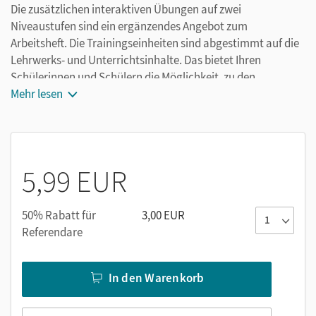
Die zusätzlichen interaktiven Übungen auf zwei
Niveaustufen sind ein ergänzendes Angebot zum
Arbeitsheft. Die Trainingseinheiten sind abgestimmt auf die
Lehrwerks- und Unterrichtsinhalte. Das bietet Ihren
Schülerinnen und Schülern die Möglichkeit, zu den
wichtigsten Themen ihre Kenntnisse weiter zu vertiefen.
Mehr lesen
Tipps und Feedback unterstützen beim eigenständigen
Lösen der Aufgaben.
5,99 EUR
50% Rabatt für
3,00 EUR
Referendare
In den Warenkorb