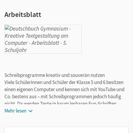
Arbeitsblatt
Schreibprogramme kreativ und souverän nutzen
Viele Schülerinnen und Schüler der Klasse 5 und 6 besitzen
einen eigenen Computer und kennen sich mit YouTube und
Co. bestens aus – mit Schreibprogrammen jedoch häufig
nicht. Da werden Texte in kaum lesbaren Fun-Schriften
verfasst,
Mehr lesen
trotz geringer Zeilenbreite wird Blocksatz gewählt und auch
die Verwendung von Tabulatoren oder die Wahl eines
angemessenen Zeilenabstands bereiten Probleme. Genau