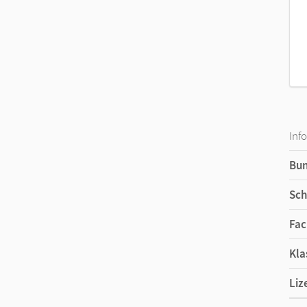
Inf
Bu
Sch
Fac
Kla
Liz