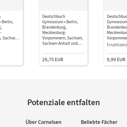
h
Deutschbuch
Deutschbu
 Berlin,
Gymnasium • Berlin,
Gymnasium 
,
Brandenburg,
Brandenbu
-
Mecklenburg-
Mecklenbur
, Sachsen,
Vorpommern, Sachsen,
Vorpommer
alt und
Sachsen-Anhalt und
Sachsen-An
Einzellizen
 Ausgabe
Thüringen - Ausgabe
Thüringen 
uljahr •
2019 · 8. Schuljahr •
2019 · 8. Sc
29,75 EUR
9,99 EUR
ls E-Book
Schulbuch Mit
Schulbuch 
Hörtexten und
Mit Medien
Erklärfilmen
Potenziale entfalten
Über Cornelsen
Beliebte Fächer