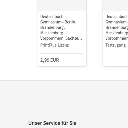
Deutschbuch
Deutschbuc
Gymnasium • Berlin,
Gymnasium •
Brandenburg,
Brandenburg
Mecklenburg-
Mecklenburg
Vorpommern, Sachsen,
Vorpommern
Sachsen-Anhalt und
Sachsen-Anh
PrintPlus-Lizenz
Testzugang
Thüringen - Ausgabe
Thüringen -
2019 · 8. Schuljahr •
2019 · 8. Sch
2,99 EUR
Schulbuch als E-Book
Schulbuch a
Mit Medien
Mit Medien
Unser Service für Sie