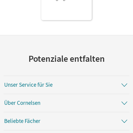
Thüringen - Ausgabe
2019 · 6. Schuljahr •
Schulbuch als E-Book
Mit Medien
Potenziale entfalten
Unser Service für Sie
Über Cornelsen
Beliebte Fächer