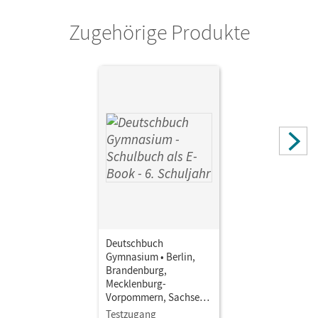
Zugehörige Produkte
Deutschbuch
Gymnasium • Berlin,
Brandenburg,
Mecklenburg-
Vorpommern, Sachsen,
Sachsen-Anhalt und
Testzugang