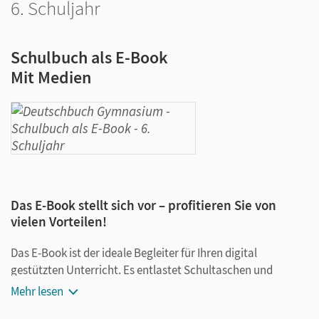
6. Schuljahr
Schulbuch als E-Book
Mit Medien
Das E-Book stellt sich vor – profitieren Sie von
vielen Vorteilen!
Das E-Book ist der ideale Begleiter für Ihren digital
gestützten Unterricht. Es entlastet Schultaschen und
Rucksäcke und ist jederzeit unkompliziert verfügbar.
Mehr lesen
Außerdem unterstützt es mit vielen digitalen Funktionen