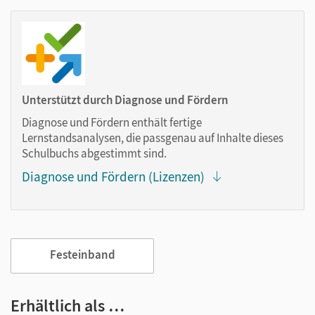
das Lehren und Lernen:
Notizen erstellen
Markierungen setzen
Text ergänzen
Lesezeichen hinzufügen
Unterstützt durch Diagnose und Fördern
im Text suchen
Diagnose und Fördern enthält fertige
zoomen
Lernstandsanalysen, die passgenau auf Inhalte dieses
Schulbuchs abgestimmt sind.
Die Medien sind wichtige Bestandteile dieses E-Books. Sie
Diagnose und Fördern (Lizenzen)
sind seitengenau platziert, damit Sie und Ihre Schüler/-innen
jederzeit unkompliziert darauf zugreifen können. So
gestalten Sie das Lehren und Lernen zeitsparend und
abwechslungsreich. Kein Medienwechsel! Kein
zeitaufwendiges Suchen!
Festeinband
Medien in diesem E-Book:
Erhältlich als …