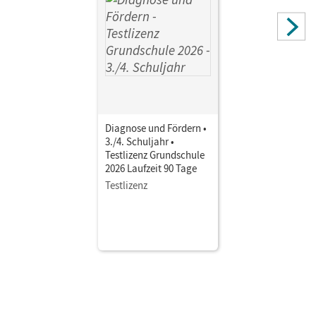
Joist, Alexander; Meyer-Pfeil, Manuela; Oldeweme,
Christoph; Mielke, Angela; Langner, Markus; Patzelt, Birgit;
Schneider, Frank; Tetling, Klaus; Schönenborn, Diana;
Pabelick, Norbert; Schappert, Christoph; Mohr, Deborah;
Walbergs, Linda; Eichenberg, Heiko; Eichenberg, Christine;
Germann, Michael
Diagnose und Fördern •
3./4. Schuljahr •
Testlizenz Grundschule
2026 Laufzeit 90 Tage
Testlizenz