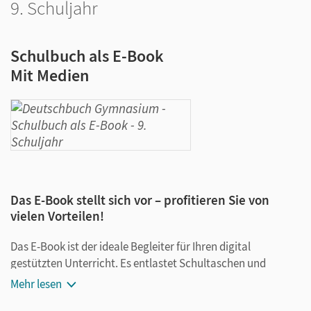
9. Schuljahr
Schulbuch als E-Book
Mit Medien
Das E-Book stellt sich vor – profitieren Sie von
vielen Vorteilen!
Das E-Book ist der ideale Begleiter für Ihren digital
gestützten Unterricht. Es entlastet Schultaschen und
Rucksäcke und ist jederzeit unkompliziert verfügbar.
Mehr lesen
Außerdem unterstützt es mit vielen digitalen Funktionen