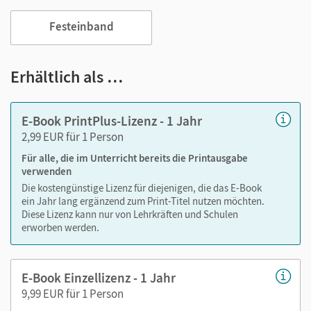
das Lehren und Lernen:
Festeinband
Notizen erstellen
Markierungen setzen
Text ergänzen
Erhältlich als …
Lesezeichen hinzufügen
im Text suchen
E-Book PrintPlus-Lizenz - 1 Jahr
zoomen
2,99 EUR für 1 Person
Für alle, die im Unterricht bereits die Printausgabe
Die Medien sind wichtige Bestandteile dieses E-Books. Sie
verwenden
sind seitengenau platziert, damit Sie und Ihre Schüler/-innen
Die kostengünstige Lizenz für diejenigen, die das E-Book
jederzeit unkompliziert darauf zugreifen können. So
ein Jahr lang ergänzend zum Print-Titel nutzen möchten.
gestalten Sie das Lehren und Lernen zeitsparend und
Diese Lizenz kann nur von Lehrkräften und Schulen
abwechslungsreich. Kein Medienwechsel! Kein
erworben werden.
zeitaufwendiges Suchen!
E-Book Einzellizenz - 1 Jahr
9,99 EUR für 1 Person
Medien in diesem E-Book: