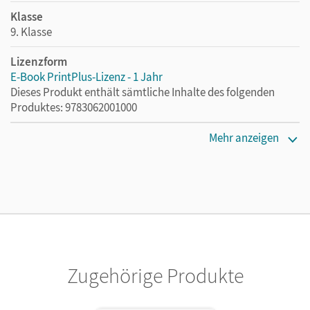
Klasse
9. Klasse
Lizenzform
E-Book PrintPlus-Lizenz - 1 Jahr
Dieses Produkt enthält sämtliche Inhalte des folgenden
Produktes: 9783062001000
Erscheinungsdatum
Mehr anzeigen
11.01.2023
Lizenztext
Die kostengünstige Lizenz für diejenigen, die das E-Book
ein Jahr lang ergänzend zum Print-Titel nutzen möchten.
Diese Lizenz kann nur von Lehrkräften und Schulen
erworben werden.
Zugehörige Produkte
Verlag
Cornelsen Verlag