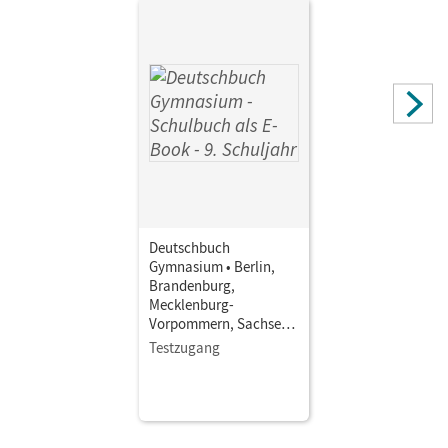
Deutschbuch
Gymnasium • Berlin,
Brandenburg,
Mecklenburg-
Vorpommern, Sachsen,
Sachsen-Anhalt und
Testzugang
Thüringen - Ausgabe
2019 · 9. Schuljahr •
Schulbuch als E-Book
Mit Medien