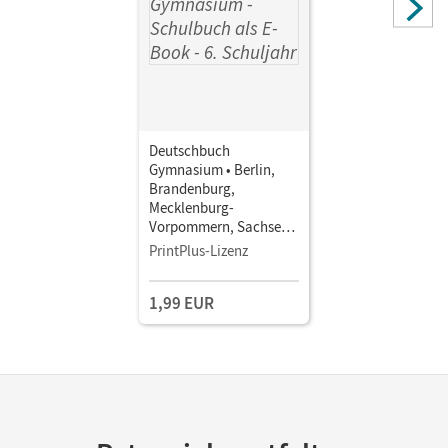
Deutschbuch
Gymnasium • Berlin,
Brandenburg,
Mecklenburg-
Vorpommern, Sachsen,
Sachsen-Anhalt und
PrintPlus-Lizenz
Thüringen - Ausgabe
2012 · 6. Schuljahr •
1,99 EUR
Schulbuch als E-Book