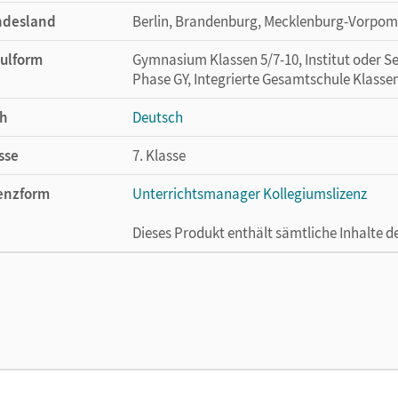
ndesland
Berlin, Brandenburg, Mecklenburg-Vorpom
ulform
Gymnasium Klassen 5/7-10, Institut oder Se
Phase GY, Integrierte Gesamtschule Klassen
h
Deutsch
sse
7. Klasse
enzform
Unterrichtsmanager Kollegiumslizenz
Dieses Produkt enthält sämtliche Inhalte 
cheinungsdatum
01.06.2021
enztext
Ermöglicht 30 Lehrpersonen einer Schule 
Lehrwerk erhältlich ist.
lag
Cornelsen Verlag