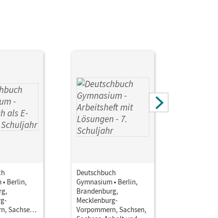
ch
Deutschbuch
Deutschb
• Berlin,
Gymnasium • Berlin,
Gymnasium
rg,
Brandenburg,
Brandenb
g-
Mecklenburg-
Mecklenb
n, Sachsen,
Vorpommern, Sachsen,
Vorpomme