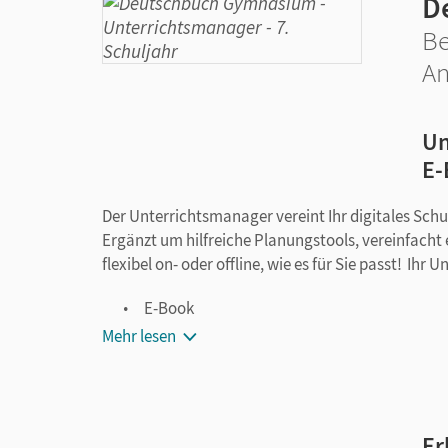
D
Be
An
Un
E-
Der Unterrichtsmanager vereint Ihr digitales Sch
Ergänzt um hilfreiche Planungstools, vereinfacht 
flexibel on- oder offline, wie es für Sie passt! Ihr
E-Book
teilkapitelgenaue Materialanordnung
Mehr lesen
methodisch-didaktische Erläuterungen
Lösungen zu den Aufgaben des Schulbuchs
differenzierende Kopiervorlagen mit Lösun
Er
Vorschläge für Klassenarbeiten mit Erwart