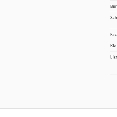
Bu
Sch
Fac
Kla
Liz
Ers
Liz
Ver