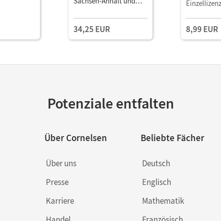
alt und
Sachsen-Anhalt und
Sachsen-An
Einzellizen
 Ausgabe
Thüringen - Ausgabe
Thüringen 
uljahr •
2012 · 7. Schuljahr •
2012 · 7. Sc
34,25 EUR
8,99 EUR
ls E-Book
Schulbuch
Schulbuch 
Potenziale entfalten
Über Cornelsen
Beliebte Fächer
Über uns
Deutsch
Presse
Englisch
Karriere
Mathematik
Handel
Französisch