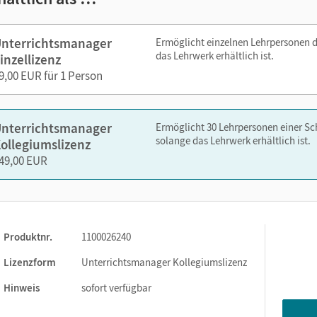
 Förderempfehlungen
um Hörverstehen und Lösungshinweisen
nterrichtsmanager
Ermöglicht einzelnen Lehrpersonen 
das Lehrwerk erhältlich ist.
inzellizenz
9,00 EUR für 1 Person
nterrichtsmanager
Ermöglicht 30 Lehrpersonen einer S
nelsen.de oder über die Cornelsen Lernen App.
solange das Lehrwerk erhältlich ist.
ollegiumslizenz
49,00 EUR
Produktnr.
1100026240
Lizenzform
Unterrichtsmanager Kollegiumslizenz
Hinweis
sofort verfügbar