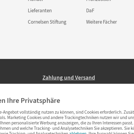
Lieferanten
DaF
Cornelsen Stiftung
Weitere Fächer
Zahlung und Versand
Nur 2,95 EUR Versandkosten in Deutsc
en Ihre Privatsphäre
Ab 59,– EUR Bestellwert liefern wir ve
(Lieferung in 3–6 Tagen).
-Angebot vollständig nutzen zu können, sind Cookies erforderlich. Zusät
ols. Marketing Cookies und andere Trackingtechniken nutzen wir und uns
hnen personalisierte Werbung anzuzeigen, die zu Ihren Interessen passt. 
hmen und welche Tracking- und Analysetechniken Sie akzeptieren. Sie k
sowie Tracking- und Analysetechniken
ablehnen
. Ihre Auswahl können Sie