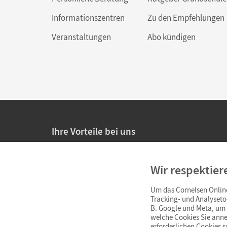
Informationszentren
Zu den Empfehlungen
Veranstaltungen
Abo kündigen
Ihre Vorteile bei uns
20% Prüfnachlass für Lehrkräfte
Wir respektier
Persönliche Angebote für Lehrkräfte
Um das Cornelsen Online
Sicheres Einkaufen mit SSL-Verschlüsselung
Tracking- und Analyseto
B. Google und Meta, um I
Verlängerte
Widerrufsfrist
von 4 Wochen
welche Cookies Sie anne
erforderlichen Cookies 