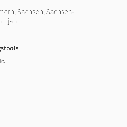
mern, Sachsen, Sachsen-
huljahr
gstools
kt.