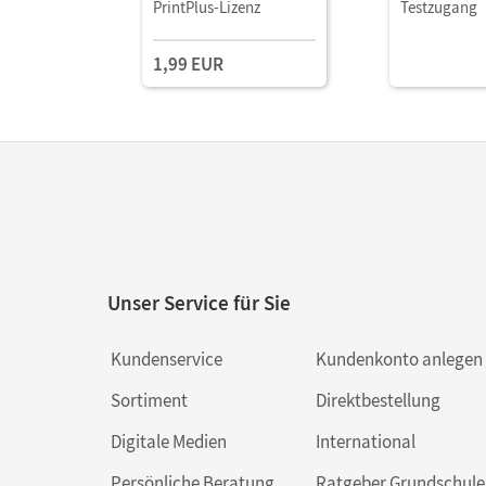
Sachsen-Anhalt und
Sachsen-Anh
PrintPlus-Lizenz
Testzugang
Thüringen - Ausgabe
Thüringen -
2012 · 7. Schuljahr •
2012 · 7. Sch
1,99 EUR
Schulbuch als E-Book
Schulbuch a
Unser Service für Sie
Kundenservice
Kundenkonto anlegen
Sortiment
Direktbestellung
Digitale Medien
International
Persönliche Beratung
Ratgeber Grundschule