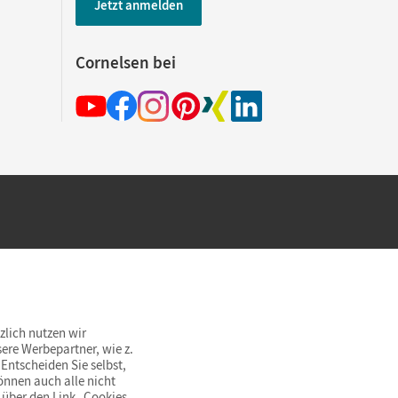
Jetzt anmelden
Cornelsen bei
hland beim Kauf im Cornelsen Onlineshop.
rsandkostenfrei innerhalb Deutschlands
zlich nutzen wir
ere Werbepartner, wie z.
Entscheiden Sie selbst,
önnen auch alle nicht
 über den Link „Cookies