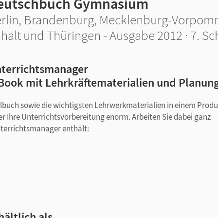
eutschbuch Gymnasium
rlin, Brandenburg, Mecklenburg-Vorpom
halt und Thüringen - Ausgabe 2012 · 7. Sc
terrichtsmanager
Book mit Lehrkräftematerialien und Planun
ulbuch sowie die wichtigsten Lehrwerkmaterialien in einem Produ
er Ihre Unterrichtsvorbereitung enorm. Arbeiten Sie dabei ganz
 Unterrichtsmanager enthält:
gen
hältlich als …
ungshorizonten