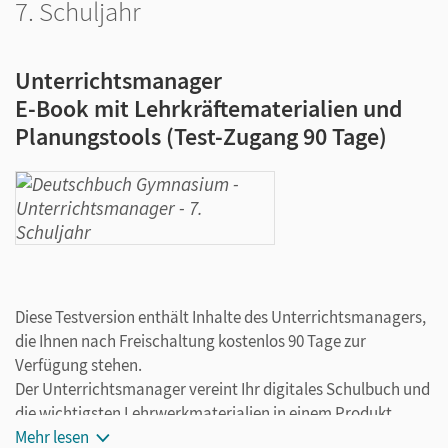
7. Schuljahr
Unterrichtsmanager
E-Book mit Lehrkräftematerialien und
Planungstools (Test-Zugang 90 Tage)
Diese Testversion enthält Inhalte des Unterrichtsmanagers,
die Ihnen nach Freischaltung kostenlos 90 Tage zur
Verfügung stehen.
Der Unterrichtsmanager vereint Ihr digitales Schulbuch und
die wichtigsten Lehrwerkmaterialien in einem Produkt.
Ergänzt um hilfreiche Planungstools, vereinfacht er Ihre
Mehr lesen