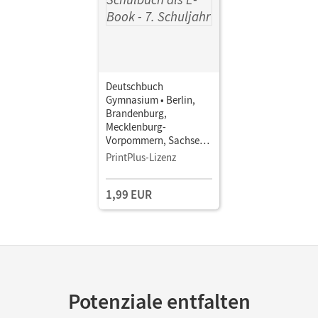
Deutschbuch
Gymnasium • Berlin,
Brandenburg,
Mecklenburg-
Vorpommern, Sachsen,
Sachsen-Anhalt und
PrintPlus-Lizenz
Thüringen - Ausgabe
2012 · 7. Schuljahr •
1,99 EUR
Schulbuch als E-Book
Potenziale entfalten