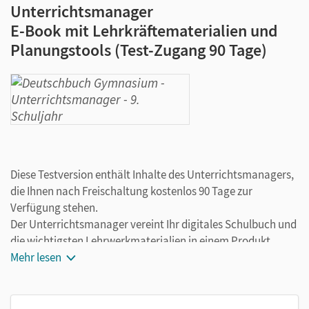
Unterrichtsmanager
E-Book mit Lehrkräftematerialien und
Planungstools (Test-Zugang 90 Tage)
Diese Testversion enthält Inhalte des Unterrichtsmanagers,
die Ihnen nach Freischaltung kostenlos 90 Tage zur
Verfügung stehen.
Der Unterrichtsmanager vereint Ihr digitales Schulbuch und
die wichtigsten Lehrwerkmaterialien in einem Produkt.
Ergänzt um hilfreiche Planungstools, vereinfacht er Ihre
Mehr lesen
Unterrichtsvorbereitung enorm.