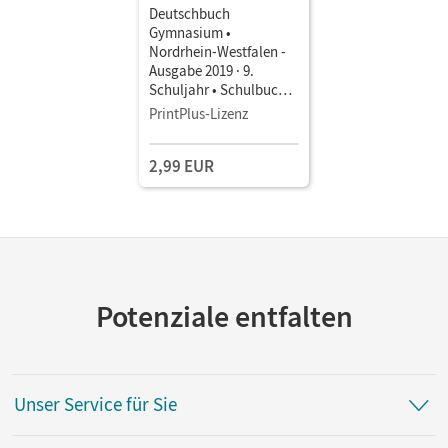
Deutschbuch
Gymnasium •
Nordrhein-Westfalen -
Ausgabe 2019 · 9.
Schuljahr • Schulbuch
als E-Book Mit Medien
PrintPlus-Lizenz
2,99 EUR
Potenziale entfalten
Unser Service für Sie