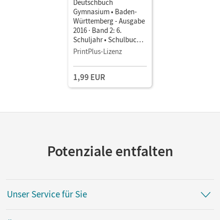
Deutschbuch
Gymnasium • Baden-
Württemberg - Ausgabe
2016 · Band 2: 6.
Schuljahr • Schulbuch
als E-Book
PrintPlus-Lizenz
1,99 EUR
Potenziale entfalten
Unser Service für Sie