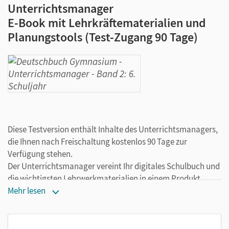
Unterrichtsmanager
E-Book mit Lehrkräftematerialien und
Planungstools (Test-Zugang 90 Tage)
Diese Testversion enthält Inhalte des Unterrichtsmanagers,
die Ihnen nach Freischaltung kostenlos 90 Tage zur
Verfügung stehen.
Der Unterrichtsmanager vereint Ihr digitales Schulbuch und
die wichtigsten Lehrwerkmaterialien in einem Produkt.
Ergänzt um hilfreiche Planungstools, vereinfacht er Ihre
Mehr lesen
Unterrichtsvorbereitung enorm.