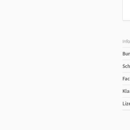
Inf
Bu
Sch
Fac
Kla
Liz
Ers
Ver