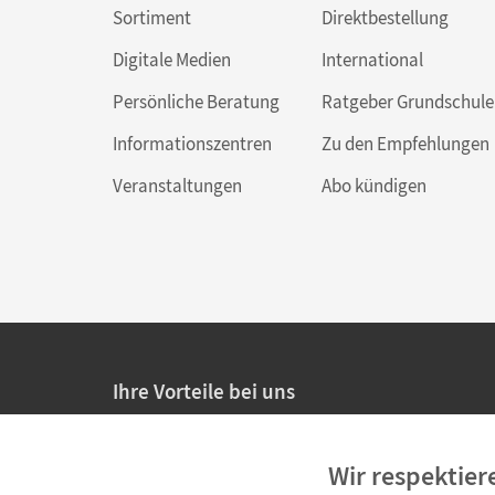
Sortiment
Direktbestellung
Digitale Medien
International
Persönliche Beratung
Ratgeber Grundschule
Informationszentren
Zu den Empfehlungen
Veranstaltungen
Abo kündigen
Ihre Vorteile bei uns
20% Prüfnachlass für Lehrkräfte
Wir respektier
Persönliche Angebote für Lehrkräfte