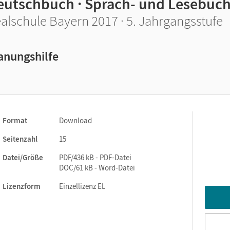
eutschbuch · Sprach- und Lesebuc
alschule Bayern 2017 · 5. Jahrgangsstufe
anungshilfe
Format
Download
Seitenzahl
15
Datei/Größe
PDF/436 kB - PDF-Datei
DOC/61 kB - Word-Datei
Lizenzform
Einzellizenz EL