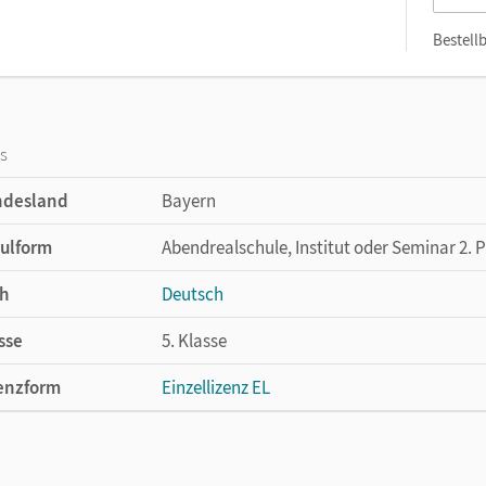
Bestellb
os
ndesland
Bayern
ulform
Abendrealschule, Institut oder Seminar 2. 
h
Deutsch
sse
5. Klasse
enzform
Einzellizenz EL
cheinungsdatum
13.04.2017
lag
Cornelsen Verlag