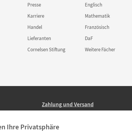
Presse
Englisch
Karriere
Mathematik
Handel
Französisch
Lieferanten
DaF
Cornelsen Stiftung
Weitere Fächer
Zahlung und Versand
Nur 2,95 EUR Versandkosten in Deutsc
en Ihre Privatsphäre
Ab 59,– EUR Bestellwert liefern wir ve