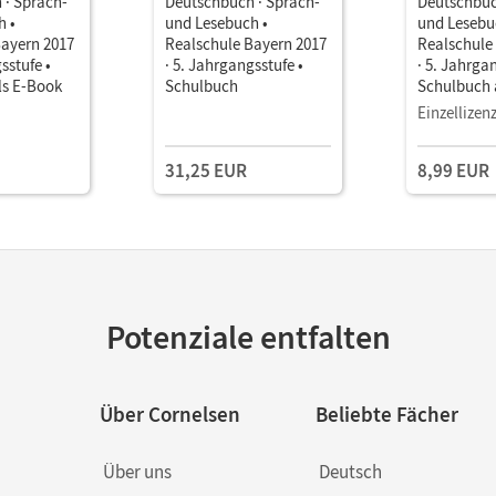
 · Sprach-
Deutschbuch · Sprach-
Deutschbuc
h •
und Lesebuch •
und Lesebu
Bayern 2017
Realschule Bayern 2017
Realschule
sstufe •
· 5. Jahrgangsstufe •
· 5. Jahrga
ls E-Book
Schulbuch
Schulbuch 
Einzellizen
31,25 EUR
8,99 EUR
Potenziale entfalten
Über Cornelsen
Beliebte Fächer
Über uns
Deutsch