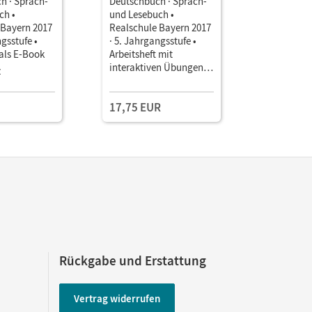
h · Sprach-
Deutschbuch · Sprach-
Deutschbu
ch •
und Lesebuch •
und Leseb
 Bayern 2017
Realschule Bayern 2017
Realschul
ngsstufe •
· 5. Jahrgangsstufe •
· 5. Jahrg
als E-Book
Arbeitsheft mit
Arbeitshef
interaktiven Übungen
Lösungen
z
online Mit Lösungen
17,75 EUR
12,75 E
Rückgabe und Erstattung
Vertrag widerrufen