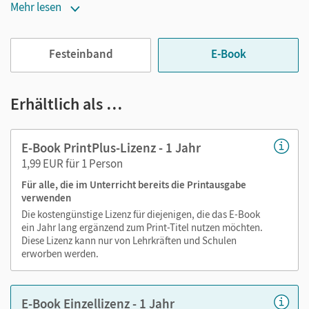
Notiz- und Markierungsmöglichkeit
Mehr lesen
Jederzeit unkompliziert verfügbar
Festeinband
E-Book
Viele digitale Funktionen unterstützen das Lehren und
Lernen:
Erhältlich als …
Notizen erstellen
Markierungen setzen
Text ergänzen
E-Book PrintPlus-Lizenz - 1 Jahr
Lesezeichen hinzufügen
1,99 EUR für 1 Person
Suchen im Text
Für alle, die im Unterricht bereits die Printausgabe
Zoomen
verwenden
Die kostengünstige Lizenz für diejenigen, die das E-Book
ein Jahr lang ergänzend zum Print-Titel nutzen möchten.
Diese Lizenz kann nur von Lehrkräften und Schulen
erworben werden.
E-Book Einzellizenz - 1 Jahr