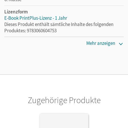
Lizenzform
E-Book PrintPlus-Lizenz - 1 Jahr
Dieses Produkt enthält sämtliche Inhalte des folgenden
Produktes: 9783060604753
Erscheinungsdatum
Mehr anzeigen
13.08.2021
Lizenztext
Die kostengünstige Lizenz für diejenigen, die das E-Book
ein Jahr lang ergänzend zum Print-Titel nutzen möchten.
Diese Lizenz kann nur von Lehrkräften und Schulen
erworben werden.
Zugehörige Produkte
Verlag
Cornelsen Verlag
Autor/-in
Tolle, Bettina; Dick, Friedrich; Stüber, Mechthild; Berghaus,