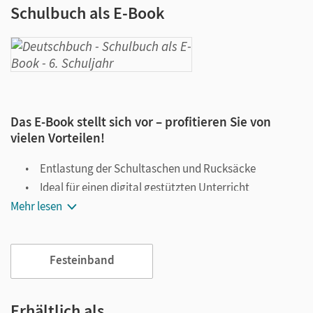
Schulbuch als E-Book
Das E-Book stellt sich vor – profitieren Sie von
vielen Vorteilen!
Entlastung der Schultaschen und Rucksäcke
Ideal für einen digital gestützten Unterricht
Mehr lesen
Notiz- und Markierungsmöglichkeit
Jederzeit unkompliziert verfügbar
Viele digitale Funktionen unterstützen das Lehren und
Festeinband
Lernen:
Notizen erstellen
Erhältlich als …