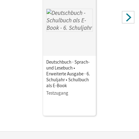
Christoph; Matthäus, Sabine; Fulde, Agnes; Löwen, Anna;
Malaka, Ruth; Wemhoff-Weinand, Carolin; Reinhardt,
Katja; Hoffmann, Frauke; Gauggel, Hans-Joachim;
Semmler, Volker; Frädrich, Heike
Deutschbuch · Sprach-
und Lesebuch •
Erweiterte Ausgabe · 6.
Schuljahr • Schulbuch
als E-Book
Testzugang