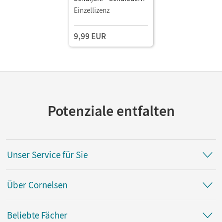
als E-Book Mit Medien
Einzellizenz
9,99 EUR
Potenziale entfalten
Unser Service für Sie
Über Cornelsen
Beliebte Fächer