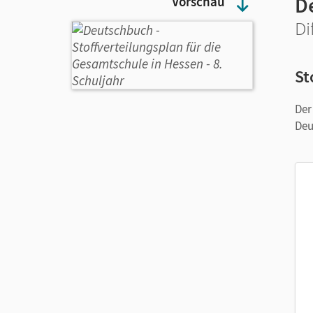
D
Vorschau
Di
St
Der
Deu