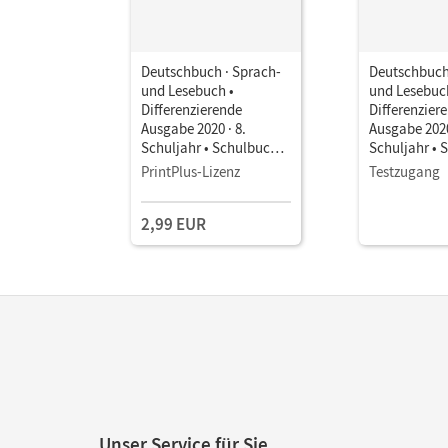
Deutschbuch · Sprach-
Deutschbuch
und Lesebuch •
und Lesebuc
Differenzierende
Differenzier
Ausgabe 2020 · 8.
Ausgabe 2020
Schuljahr • Schulbuch
Schuljahr • 
als E-Book Mit Medien
als E-Book M
PrintPlus-Lizenz
Testzugang
2,99 EUR
Unser Service für Sie