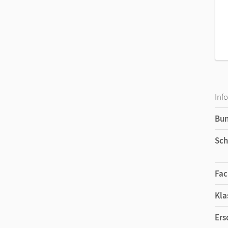
Inf
Bu
Sch
Fac
Kla
Ers