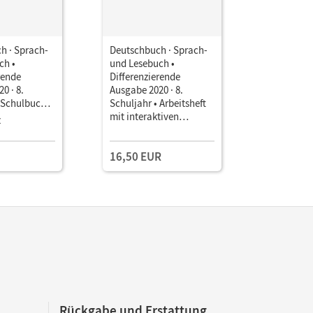
h · Sprach-
Deutschbuch · Sprach-
Deutschbu
ch •
und Lesebuch •
und Leseb
rende
Differenzierende
Differenz
0 · 8.
Ausgabe 2020 · 8.
Ausgabe 20
• Schulbuch
Schuljahr • Arbeitsheft
Schuljahr 
 Mit Medien
mit interaktiven
Arbeitshef
z
Übungen
Mit erhöh
Förderbed
16,50 EUR
17,50 E
inklusiven
Rückgabe und Erstattung