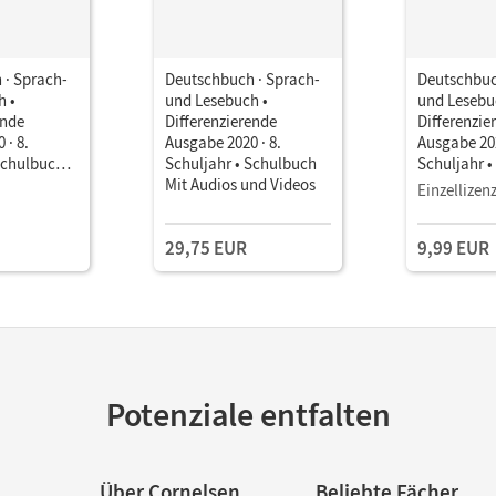
 · Sprach-
Deutschbuch · Sprach-
Deutschbuc
h •
und Lesebuch •
und Lesebu
ende
Differenzierende
Differenzie
 · 8.
Ausgabe 2020 · 8.
Ausgabe 202
Schulbuch
Schuljahr • Schulbuch
Schuljahr 
it Medien
Mit Audios und Videos
als E-Book
Einzellizen
29,75 EUR
9,99 EUR
Potenziale entfalten
Über Cornelsen
Beliebte Fächer