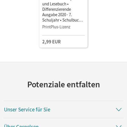
und Lesebuch •
Differenzierende
Ausgabe 2020 · 7.
Schuljahr • Schulbuch
als E-Book Mit Medien
PrintPlus-Lizenz
2,99 EUR
Potenziale entfalten
Unser Service für Sie
Über Cornelsen