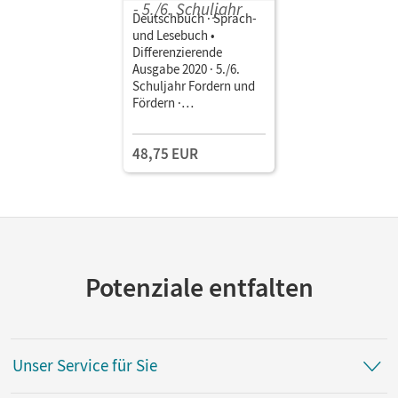
Deutschbuch · Sprach-
und Lesebuch •
Differenzierende
Ausgabe 2020 · 5./6.
Schuljahr Fordern und
Fördern ·
Kopiervorlagen,
Klassenarbeiten,
48,75 EUR
Lösungen • Materialien
zum Fordern und
Fördern im Ordner
Potenziale entfalten
Unser Service für Sie