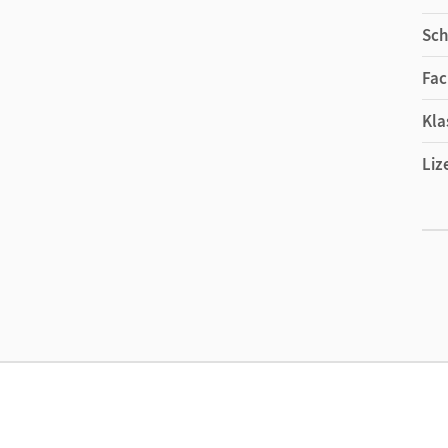
Sch
Fac
Kla
Liz
Ers
Liz
Ver