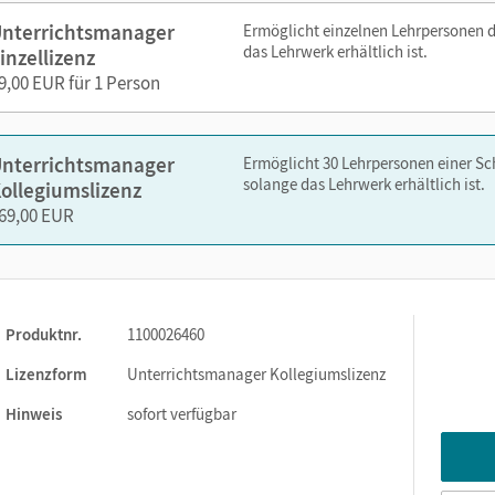
nterrichtsmanager
Ermöglicht einzelnen Lehrpersonen 
nelsen.de oder über die Cornelsen Lernen App.
das Lehrwerk erhältlich ist.
inzellizenz
9,00 EUR für 1 Person
nterrichtsmanager
Ermöglicht 30 Lehrpersonen einer S
solange das Lehrwerk erhältlich ist.
ollegiumslizenz
69,00 EUR
Produktnr.
1100026460
Lizenzform
Unterrichtsmanager Kollegiumslizenz
Hinweis
sofort verfügbar