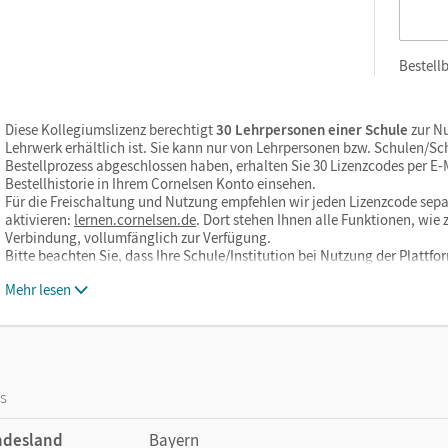
Bestellb
Diese Kollegiumslizenz berechtigt
30 Lehrpersonen einer Schule
zur Nu
Lehrwerk erhältlich ist. Sie kann nur von Lehrpersonen bzw. Schulen/S
Bestellprozess abgeschlossen haben, erhalten Sie 30 Lizenzcodes per E-Ma
Bestellhistorie in Ihrem Cornelsen Konto einsehen.
Für die Freischaltung und Nutzung empfehlen wir jeden Lizenzcode sepa
aktivieren:
lernen.cornelsen.de
. Dort stehen Ihnen alle Funktionen, wi
Verbindung, vollumfänglich zur Verfügung.
Bitte beachten Sie, dass Ihre Schule/Institution bei Nutzung der Plattf
Mehr lesen
os
ndesland
Bayern