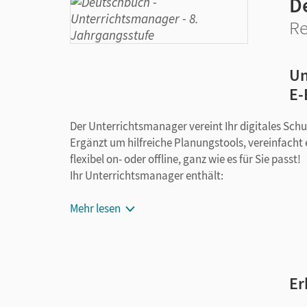
D
Re
Un
E-
Der Unterrichtsmanager vereint Ihr digitales Sch
Ergänzt um hilfreiche Planungstools, vereinfacht 
flexibel on- oder offline, ganz wie es für Sie passt!
Ihr Unterrichtsmanager enthält:
E-Book
Mehr lesen
kapitelgenaue Materialanordnung
bearbeitbare Kopiervorlagen zum Üben auf 
bearbeitbare Vorschläge für Schulaufgabe
Hörtexte mit Übungen zum Hörverstehen
Er
Handreichungen mit didaktischen Hinweisen