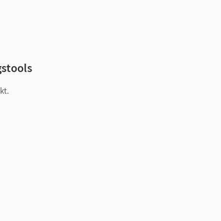
h
gstools
kt.