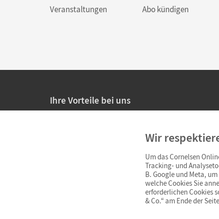
Veranstaltungen
Abo kündigen
Ihre Vorteile bei uns
20% Prüfnachlass für Lehrkräfte
Wir respektier
Persönliche Angebote für Lehrkräfte
Um das Cornelsen Online
Sicheres Einkaufen mit SSL-Verschlüsselung
Tracking- und Analyseto
B. Google und Meta, um I
Verlängerte
Widerrufsfrist
von 4 Wochen
welche Cookies Sie anne
erforderlichen Cookies 
& Co.“ am Ende der Seite
Schnelle und einfache Retourenabwicklung