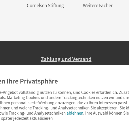
Cornelsen Stiftung
Weitere Fächer
Zahlung und Versand
Nur 2,95 EUR Versandkosten in Deutsc
en Ihre Privatsphäre
Ab 59,– EUR Bestellwert liefern wir ve
(Lieferung in 3–6 Tagen).
-Angebot vollständig nutzen zu können, sind Cookies erforderlich. Zusät
ols. Marketing Cookies und andere Trackingtechniken nutzen wir und uns
hnen personalisierte Werbung anzuzeigen, die zu Ihren Interessen passt. 
hmen und welche Tracking- und Analysetechniken Sie akzeptieren. Sie k
sowie Tracking- und Analysetechniken
ablehnen
. Ihre Auswahl können Sie
 später jederzeit aktualisieren