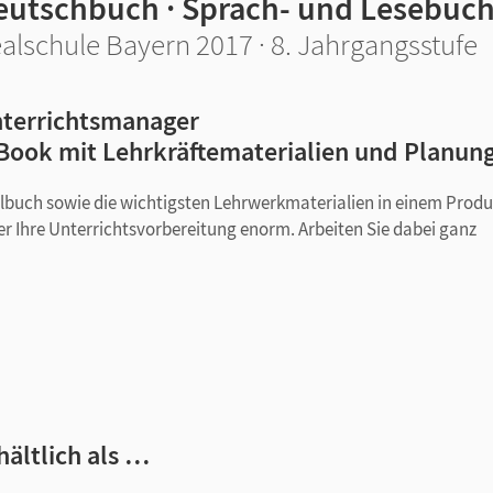
eutschbuch · Sprach- und Lesebuc
alschule Bayern 2017 · 8. Jahrgangsstufe
terrichtsmanager
Book mit Lehrkräftematerialien und Planun
ulbuch sowie die wichtigsten Lehrwerkmaterialien in einem Produ
er Ihre Unterrichtsvorbereitung enorm. Arbeiten Sie dabei ganz
drei Niveaus
n mit Erwartungshorizont
hältlich als …
, Lösungen und Tafelbildern