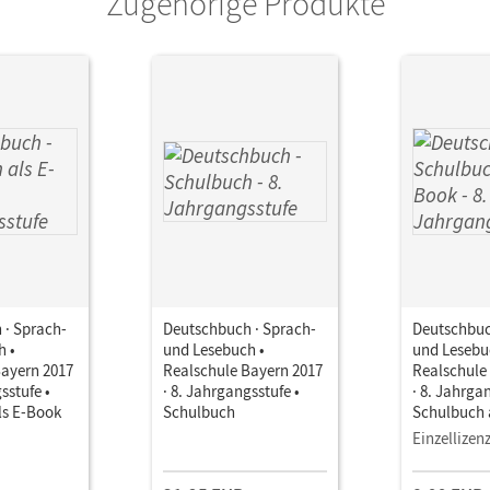
Zugehörige Produkte
 · Sprach-
Deutschbuch · Sprach-
Deutschbuc
h •
und Lesebuch •
und Lesebu
Bayern 2017
Realschule Bayern 2017
Realschule
sstufe •
· 8. Jahrgangsstufe •
· 8. Jahrga
ls E-Book
Schulbuch
Schulbuch 
Einzellizen