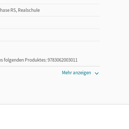
Phase RS, Realschule
des folgenden Produktes: 9783062003011
Mehr anzeigen
die Nutzung des Unterrichtsmanagers solange das