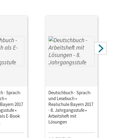
h · Sprach-
Deutschbuch · Sprach-
Deutschbu
ch •
und Lesebuch •
und Leseb
 Bayern 2017
Realschule Bayern 2017
Realschul
ngsstufe •
· 8. Jahrgangsstufe •
· 8. Jahrg
als E-Book
Arbeitsheft mit
Unterrich
Lösungen
Book mit
z
Einzellize
Lehrkräft
und Planu