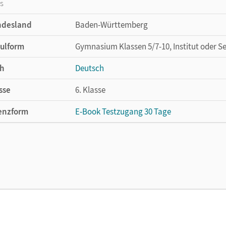
os
ndesland
Baden-Württemberg
ulform
Gymnasium Klassen 5/7-10, Institut oder S
h
Deutsch
sse
6. Klasse
enzform
E-Book Testzugang 30 Tage
cheinungsdatum
13.08.2021
enztext
Kostenloser Zugang, um das E-Book 30 Tage
lag
Cornelsen Verlag
ausgeber/-in
Fandel, Anja; Oppenländer, Ulla
or/-in
Behlert, Susanne; Borrmann, Andreas; Fande