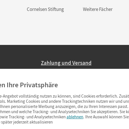
Cornelsen Stiftung
Weitere Fächer
Zahlung und Versand
Nur 2,95 EUR Versandkosten in Deutsc
en Ihre Privatsphäre
Ab 59,– EUR Bestellwert liefern wir ve
(Lieferung in 3–6 Tagen).
-Angebot vollständig nutzen zu können, sind Cookies erforderlich. Zusät
ols. Marketing Cookies und andere Trackingtechniken nutzen wir und uns
hnen personalisierte Werbung anzuzeigen, die zu Ihren Interessen passt. 
hmen und welche Tracking- und Analysetechniken Sie akzeptieren. Sie k
sowie Tracking- und Analysetechniken
ablehnen
. Ihre Auswahl können Sie
 später jederzeit aktualisieren