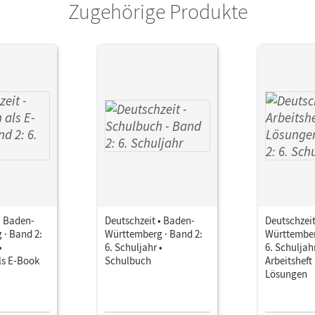
Zugehörige Produkte
Julia; Engels, Benedikt; Breitenwischer, De
• Baden-
Deutschzeit • Baden-
Deutschzeit
 · Band 2:
Württemberg · Band 2:
Württember
•
6. Schuljahr •
6. Schuljahr
ls E-Book
Schulbuch
Arbeitsheft
Lösungen