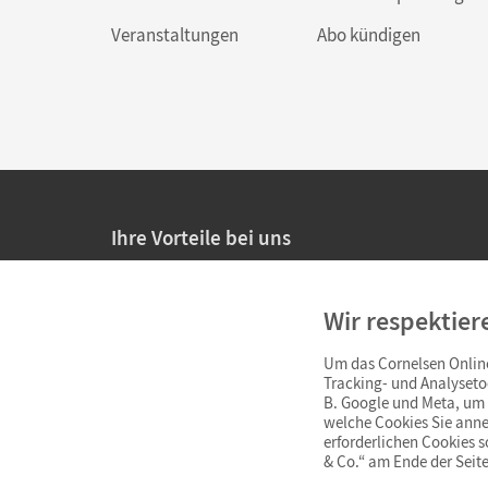
Veranstaltungen
Abo kündigen
Ihre Vorteile bei uns
20% Prüfnachlass für Lehrkräfte
Wir respektier
Persönliche Angebote für Lehrkräfte
Um das Cornelsen Online
Sicheres Einkaufen mit SSL-Verschlüsselung
Tracking- und Analyseto
B. Google und Meta, um I
Verlängerte
Widerrufsfrist
von 4 Wochen
welche Cookies Sie anne
erforderlichen Cookies 
& Co.“ am Ende der Seite
Schnelle und einfache Retourenabwicklung