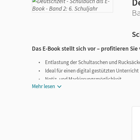
D
Ba
Sc
Das E-Book stellt sich vor – profitieren Sie
Entlastung der Schultaschen und Rucksäck
Ideal für einen digital gestützten Unterricht
Notiz- und Markierungsmöglichkeit
Mehr lesen
Jederzeit unkompliziert verfügbar
Viele digitale Funktionen unterstützen das Lehre
Notizen erstellen
Markierungen setzen
Text ergänzen