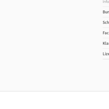
Inf
Bu
Sch
Fac
Kla
Liz
Ers
Liz
Ver
Her
Aut