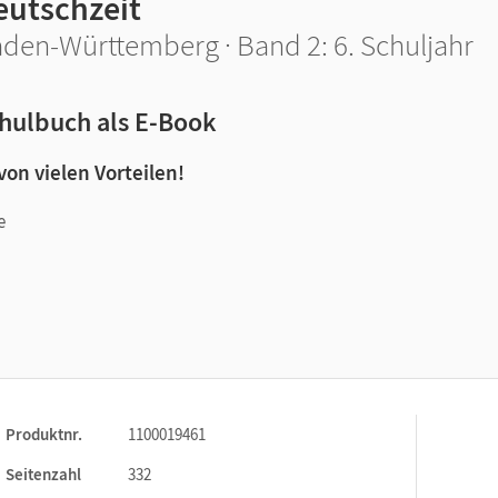
eutschzeit
den-Württemberg · Band 2: 6. Schuljahr
hulbuch als E-Book
 von vielen Vorteilen!
e
n und Lernen:
Produktnr.
1100019461
Seitenzahl
332