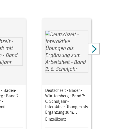
nnis
 • Baden-
Deutschzeit • Baden-
Deutschze
g · Band 2:
Württemberg · Band 2:
Württembe
 •
6. Schuljahr •
6. Schulja
 mit
Interaktive Übungen als
Einzellize
Ergänzung zum
Arbeitsheft Nutzung
Einzellizenz
online