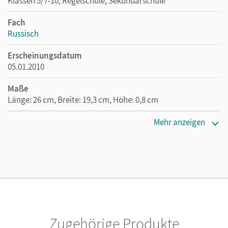
Klassen 5/7-10, Regelschule, Sekundarschule
Fach
Russisch
Erscheinungsdatum
05.01.2010
Maße
Länge: 26 cm, Breite: 19,3 cm, Höhe: 0,8 cm
Verlag
Mehr anzeigen
Cornelsen: VWV
Herausgeber/-in
Wapenhans, Heike; Behr, Ursula
Autor/-in
Breitsprecher, Rima; Behr, Ursula; Meschke, Antje;
Grundmann, Astrid; Bykowa, Katrin; Seefeldt, Heiko;
Zugehörige Produkte
Schneider, Martin