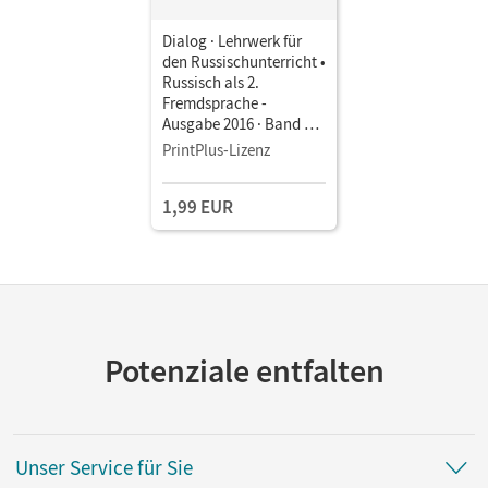
Dialog · Lehrwerk für
den Russischunterricht •
Russisch als 2.
Fremdsprache -
Ausgabe 2016 · Band 4 •
Schulbuch als E-Book
PrintPlus-Lizenz
1,99 EUR
Potenziale entfalten
Unser Service für Sie