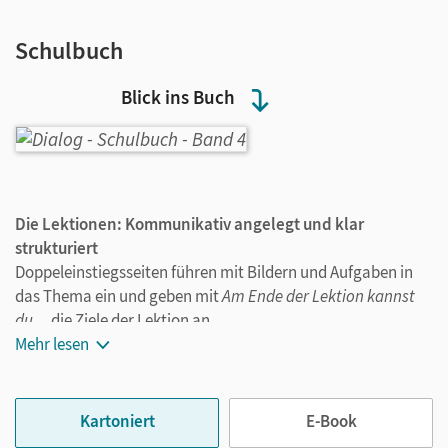
Schulbuch
Blick ins Buch
Die Lektionen: Kommunikativ angelegt und klar
strukturiert
Doppeleinstiegsseiten führen mit Bildern und Aufgaben in
das Thema ein und geben mit
Am Ende der Lektion kannst
du ...
die Ziele der Lektion an.
In einzelnen kompetenzorientierten Abschnitten wird neuer
Mehr lesen
Sprachstoff eingeführt und in Zielaufgaben komplex
angewendet. Diese Aufgaben stellen Teilschritte zur
Erfüllung der Lernaufgaben am Ende jeder Lektion dar.
Kartoniert
E-Book
Kooperative Lernformen stehen dabei zur Auswahl.