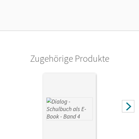
Cornelsen Verlag
Autor/-in
Kushnir, Elena; Boiselle, Thomas; Steinbach, Andrea; Adler,
Iris; Müller, Jana; Seidel, Astrid; Breitsprecher, Rima;
Böhmer, Jule; Rausch, Maike; Schmidt, Kristina
Zugehörige Produkte