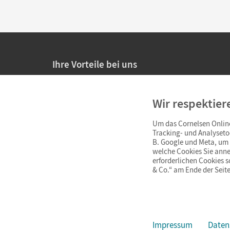
Ihre Vorteile bei uns
20% Prüfnachlass für Lehrkräfte
Wir respektier
Persönliche Angebote für Lehrkräfte
Um das Cornelsen Online
Sicheres Einkaufen mit SSL-Verschlüsselung
Tracking- und Analyseto
B. Google und Meta, um I
Verlängerte
Widerrufsfrist
von 4 Wochen
welche Cookies Sie anne
erforderlichen Cookies 
& Co.“ am Ende der Seite
Schnelle und einfache Retourenabwicklung
Impressum
Daten
Impressum
AGB
Datenschutz
Barrierefreiheit
Cookie