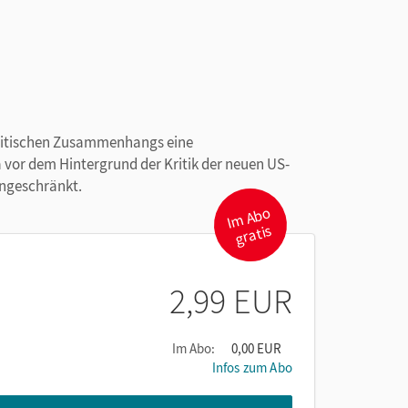
politischen Zusammenhangs eine
 vor dem Hintergrund der Kritik der neuen US-
ingeschränkt.
I
m
A
b
o
gr
atis
2,99 EUR
Im Abo:
0,00 EUR
Infos zum Abo