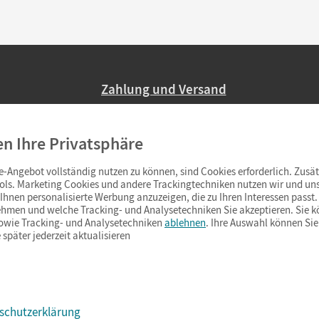
Zahlung und Versand
Nur 2,95 EUR Versandkosten in Deutsc
en Ihre Privatsphäre
Ab 59,– EUR Bestellwert liefern wir ve
(Lieferung in 3–6 Tagen).
-Angebot vollständig nutzen zu können, sind Cookies erforderlich. Zusät
ols. Marketing Cookies und andere Trackingtechniken nutzen wir und uns
hnen personalisierte Werbung anzuzeigen, die zu Ihren Interessen passt. 
hmen und welche Tracking- und Analysetechniken Sie akzeptieren. Sie k
sowie Tracking- und Analysetechniken
ablehnen
. Ihre Auswahl können Sie
 später jederzeit aktualisieren
schutzerklärung
s & Co.