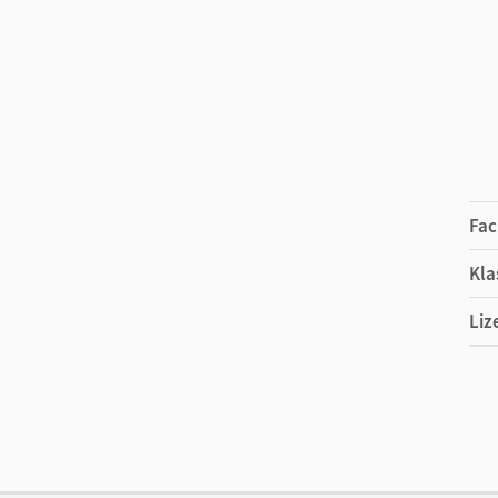
Fac
Kla
Liz
Ers
Ver