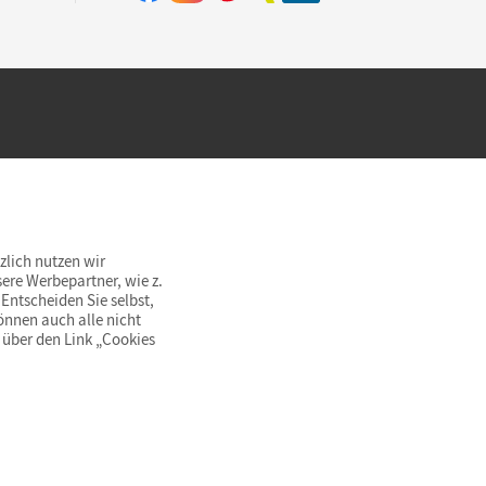
hland beim Kauf im Cornelsen Onlineshop.
rsandkostenfrei innerhalb Deutschlands
zlich nutzen wir
ere Werbepartner, wie z.
Entscheiden Sie selbst,
önnen auch alle nicht
 über den Link „Cookies
© Cornelsen Verlag 2026