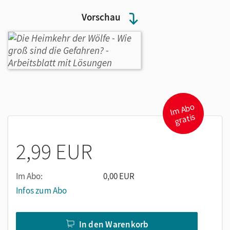
Vorschau
I
m
A
b
o
gr
atis
2,99 EUR
Im Abo:
0,00 EUR
Infos zum Abo
In den Warenkorb