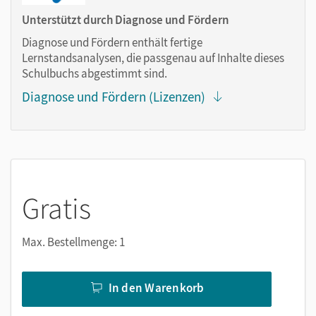
Markierungen setzen
Unterstützt durch Diagnose und Fördern
Text ergänzen
Diagnose und Fördern enthält fertige
Lesezeichen hinzufügen
Lernstandsanalysen, die passgenau auf Inhalte dieses
Suchen im Text
Schulbuchs abgestimmt sind.
Zoomen
Diagnose und Fördern (Lizenzen)
Gratis
Max. Bestellmenge: 1
In den Warenkorb