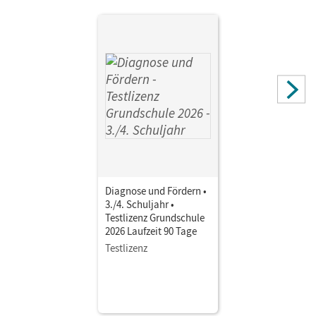
Möller, Bernhard; Vogel, Brigitte; Leipold, Sylvelin; Potyra,
Heike; Bonora, Susanne; Müller, Andreas; Küfner, Martin;
Baierl, Claudia; Meyer, Stephanie; Maier-Hundhammer,
Petra; Grond, Ulrike
Diagnose und Fördern •
3./4. Schuljahr •
Testlizenz Grundschule
2026 Laufzeit 90 Tage
Testlizenz