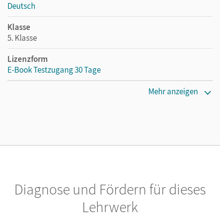
Deutsch
Klasse
5. Klasse
Lizenzform
E-Book Testzugang 30 Tage
Erscheinungsdatum
Mehr anzeigen
02.08.2021
Lizenztext
Kostenloser Zugang, um das E-Book 30 Tage lang zu testen
Verlag
Cornelsen Verlag
Diagnose und Fördern für dieses
Herausgeber/-in
Scharfe, Astrid
Lehrwerk
Autor/-in