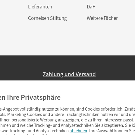
Lieferanten
DaF
Cornelsen Stiftung
Weitere Fächer
Zahlung und Versand
Nur 2,95 EUR Versandkosten in Deutsc
en Ihre Privatsphäre
Ab 59,– EUR Bestellwert liefern wir ve
(Lieferung in 3–6 Tagen).
-Angebot vollständig nutzen zu können, sind Cookies erforderlich. Zusät
ols. Marketing Cookies und andere Trackingtechniken nutzen wir und uns
hnen personalisierte Werbung anzuzeigen, die zu Ihren Interessen passt. 
hmen und welche Tracking- und Analysetechniken Sie akzeptieren. Sie k
sowie Tracking- und Analysetechniken
ablehnen
. Ihre Auswahl können Sie