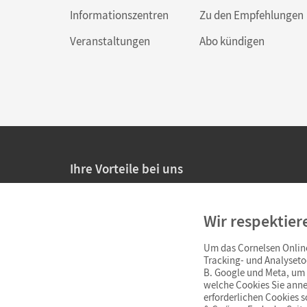
Informationszentren
Zu den Empfehlungen
Veranstaltungen
Abo kündigen
Ihre Vorteile bei uns
20% Prüfnachlass für Lehrkräfte
Wir respektier
Persönliche Angebote für Lehrkräfte
Um das Cornelsen Online
Sicheres Einkaufen mit SSL-Verschlüsselung
Tracking- und Analyseto
B. Google und Meta, um I
Verlängerte
Widerrufsfrist
von 4 Wochen
welche Cookies Sie anne
erforderlichen Cookies 