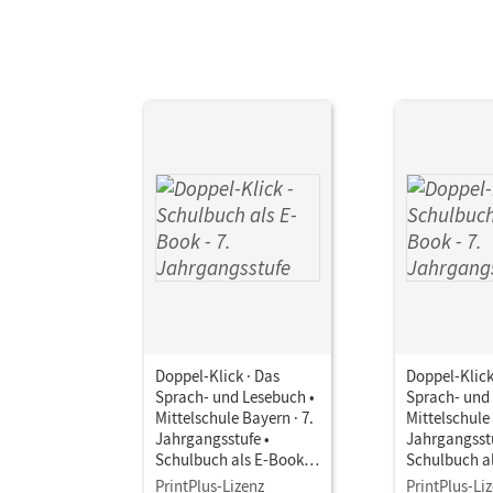
Aut
Doppel-Klick · Das
Doppel-Klick
Sprach- und Lesebuch •
Sprach- und
Mittelschule Bayern · 7.
Mittelschule 
Jahrgangsstufe •
Jahrgangsstu
Schulbuch als E-Book
Schulbuch a
Für M-Klassen
Für Regelkla
PrintPlus-Lizenz
PrintPlus-Li