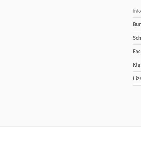
Inf
Bu
Sch
Fac
Kla
Liz
Ers
Liz
Ver
Her