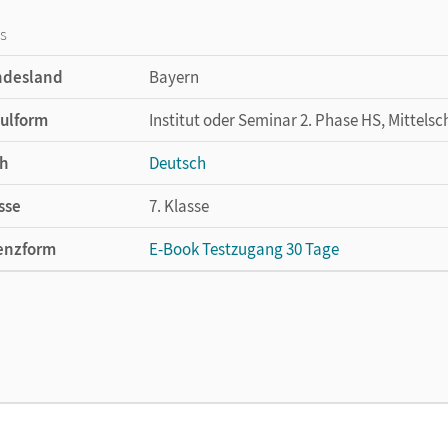
os
ndesland
Bayern
ulform
Institut oder Seminar 2. Phase HS, Mittelsc
h
Deutsch
sse
7. Klasse
enzform
E-Book Testzugang 30 Tage
cheinungsdatum
02.08.2021
enztext
Kostenloser Zugang, um das E-Book 30 Tage
lag
Cornelsen Verlag
ausgeber/-in
Scharfe, Astrid