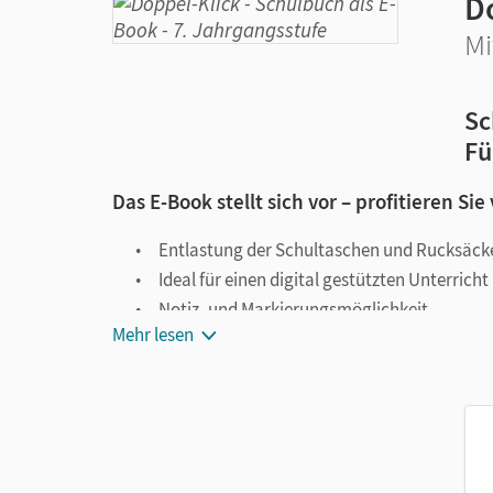
D
Mi
Sc
Fü
Das E-Book stellt sich vor – profitieren Sie
Entlastung der Schultaschen und Rucksäck
Ideal für einen digital gestützten Unterricht
Notiz- und Markierungsmöglichkeit
Mehr lesen
Jederzeit unkompliziert verfügbar
Viele digitale Funktionen unterstützen das Lehre
Notizen erstellen
Markierungen setzen