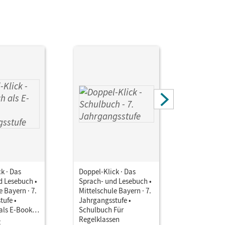
 Heike; Bonora, Susanne; Welker, Birgit; Fischer,
hanie; Koch, Kevin; Kaiser, Lisa; Maier-
k · Das
Doppel-Klick · Das
Doppel-Kli
d Lesebuch •
Sprach- und Lesebuch •
Sprach- u
e Bayern · 7.
Mittelschule Bayern · 7.
Mittelschu
tufe •
Jahrgangsstufe •
Jahrgangs
als E-Book
Schulbuch Für
Schulbuch
sen
Regelklassen
Klassen
z