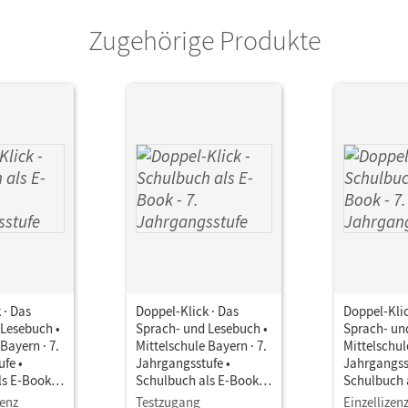
or/-in
Möller, Bernhard; Leipold, Sylvelin; Potyra,
Zugehörige Produkte
Michael; Paszulewicz, Mattheus; Meyer, Step
Hundhammer, Petra; Schlumpp, Josua
 · Das
Doppel-Klick · Das
Doppel-Klic
 Lesebuch •
Sprach- und Lesebuch •
Sprach- un
Bayern · 7.
Mittelschule Bayern · 7.
Mittelschul
fe •
Jahrgangsstufe •
Jahrgangss
ls E-Book
Schulbuch als E-Book
Schulbuch 
ssen
Für Regelklassen
Für M-Klas
zenz
Testzugang
Einzellizen