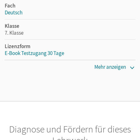
Fach
Deutsch
Klasse
7. Klasse
Lizenzform
E-Book Testzugang 30 Tage
Erscheinungsdatum
Mehr anzeigen
02.08.2021
Lizenztext
Kostenloser Zugang, um das E-Book 30 Tage lang zu testen
Verlag
Cornelsen Verlag
Diagnose und Fördern für dieses
Herausgeber/-in
Scharfe, Astrid