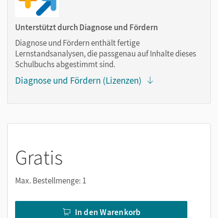
Notizen erstellen
Markierungen setzen
Unterstützt durch Diagnose und Fördern
Text ergänzen
Diagnose und Fördern enthält fertige
Lesezeichen hinzufügen
Lernstandsanalysen, die passgenau auf Inhalte dieses
Suchen im Text
Schulbuchs abgestimmt sind.
Zoomen
Diagnose und Fördern (Lizenzen)
Gratis
Max. Bestellmenge: 1
In den Warenkorb