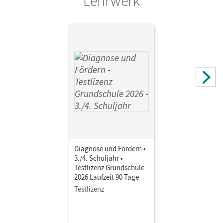
Lehrwerk
Autor/-in
Möller, Bernhard; Leipold, Sylvelin; Potyra, Heike; Bonora,
Susanne; Welker, Birgit; Fischer, Michael; Paszulewicz,
Mattheus; Meyer, Stephanie; Koch, Kevin; Kaiser, Lisa;
Maier-Hundhammer, Petra; Schlumpp, Josua
Diagnose und Fördern •
3./4. Schuljahr •
Testlizenz Grundschule
2026 Laufzeit 90 Tage
Testlizenz