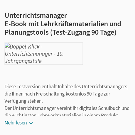
Unterrichtsmanager
E-Book mit Lehrkräftematerialien und
Planungstools (Test-Zugang 90 Tage)
Diese Testversion enthält Inhalte des Unterrichtsmanagers,
die Ihnen nach Freischaltung kostenlos 90 Tage zur
Verfügung stehen.
Der Unterrichtsmanager vereint Ihr digitales Schulbuch und
die wichtigsten Lehrwerkmaterialien in einem Produkt.
Ergänzt um hilfreiche Planungstools, vereinfacht er Ihre
Mehr lesen
Unterrichtsvorbereitung enorm.