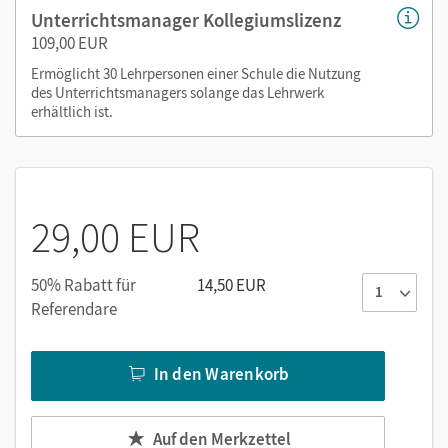
Unterrichtsmanager Kollegiumslizenz
alle Handreichungen (mit Selbsteinschätzungsbögen,
109,00 EUR
Schreibvorlagen und editierbaren Kopiervorlagen)
GeoGebra-Applets zum Veranschaulichen und Üben
Ermöglicht 30 Lehrpersonen einer Schule die Nutzung
des Unterrichtsmanagers solange das Lehrwerk
Arbeitsblätter zu ausgewählten GeoGebra-Applets
erhältlich ist.
Um den Einsatz im Unterricht zu vereinfachen, erhalten Sie
die Kopiervorlagen aus den Handreichungen jeweils in
Arbeitsblatt und Lösungsblatt geteilt.
29,00 EUR
Nutzen Sie den Unterrichtsmanager auf lernen.cornelsen.de
oder über die Cornelsen Lernen App.
50% Rabatt für
14,50 EUR
Referendare
In den Warenkorb
Auf den Merkzettel