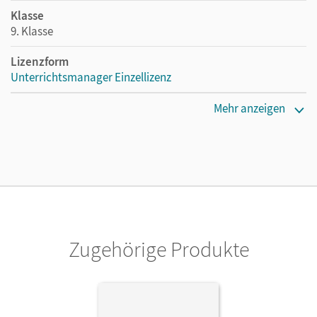
Klasse
9. Klasse
Lizenzform
Unterrichtsmanager Einzellizenz
Erscheinungsdatum
Mehr anzeigen
18.06.2024
Lizenztext
Ermöglicht einzelnen Lehrpersonen die Nutzung des
Unterrichtsmanagers solange das Lehrwerk erhältlich ist.
Verlag
Cornelsen Verlag
Zugehörige Produkte