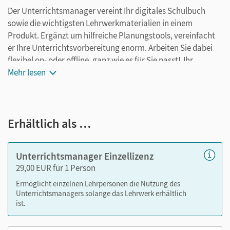
Der Unterrichtsmanager vereint Ihr digitales Schulbuch
sowie die wichtigsten Lehrwerkmaterialien in einem
Produkt. Ergänzt um hilfreiche Planungstools, vereinfacht
er Ihre Unterrichtsvorbereitung enorm. Arbeiten Sie dabei
flexibel on- oder offline, ganz wie es für Sie passt! Ihr
Unterrichtsmanager enthält:
Mehr lesen
Schulbuch als E-Book
alle Materialien des E-Books mit Medien (inkl. Tipps zu
Erhältlich als …
Aufgaben und vertonte Worterklärungen)
Erklärfilme zum Erarbeiten und Wiederholen (wichtige
Mathekompetenzen sind kleinschrittig und kompakt
Unterrichtsmanager Einzellizenz
erklärt)
29,00 EUR für 1 Person
durchgerechnete Lösungen
Ermöglicht einzelnen Lehrpersonen die Nutzung des
Arbeitsheft und Arbeitsheft mit Lösungen
Unterrichtsmanagers solange das Lehrwerk erhältlich
Arbeitsheft und Arbeitsheft mit Lösungen für Lernende
ist.
mit erhöhtem Förderbedarf für den inklusiven
Unterricht