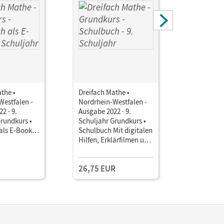
the •
Dreifach Mathe •
Dreifach 
Westfalen -
Nordrhein-Westfalen -
Nordrhein
2 · 9.
Ausgabe 2022 · 9.
Ausgabe 20
rundkurs •
Schuljahr Grundkurs •
Schuljahr
als E-Book
Schulbuch Mit digitalen
Erweiteru
Hilfen, Erklärfilmen und
Schulbuch
Wortvertonungen
Hilfen, Er
Wortvert
26,75 EUR
26,75 E