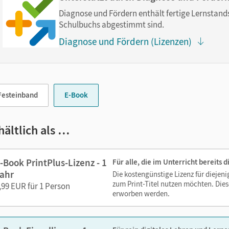
im Text suchen
Diagnose und Fördern enthält fertige Lernstand
zoomen
Schulbuchs abgestimmt sind.
Diagnose und Fördern (Lizenzen)
 Medien sind wichtige Bestandteile dieses E-Books. Sie sind seiten
erzeit unkompliziert darauf zugreifen können. So gestalten Sie d
echslungsreich. Kein Medienwechsel! Kein zeitaufwendiges Suc
Festeinband
E-Book
 E-Book enthält:
hältlich als …
Erklärfilme
vertonte Worterklärungen
Tipps zu Aufgaben
-Book PrintPlus-Lizenz - 1
Für alle, die im Unterricht bereits
ahr
Die kostengünstige Lizenz für diejen
zum Print-Titel nutzen möchten. Dies
,99 EUR für 1 Person
erworben werden.