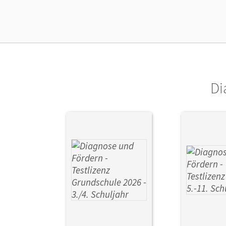
Liz
Ver
Di