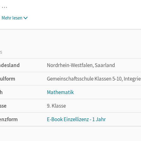
…
Mehr lesen
os
ndesland
Nordrhein-Westfalen, Saarland
ulform
Gemeinschaftsschule Klassen 5-10, Integri
h
Mathematik
sse
9. Klasse
enzform
E-Book Einzellizenz - 1 Jahr
cheinungsdatum
16.05.2024