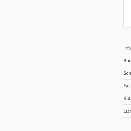
Inf
Bu
Sch
Fac
Kla
Liz
Ers