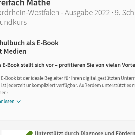
reifach Mathe
rdrhein-Westfalen - Ausgabe 2022 · 9. Sch
undkurs
hulbuch als E-Book
t Medien
 E-Book stellt sich vor – profitieren Sie von vielen Vorte
 E-Book ist der ideale Begleiter für Ihren digital gestützten Unte
 ist jederzeit unkompliziert verfügbar. Außerdem unterstützt es 
nen:
r lesen
Notizen erstellen
Markierungen setzen
Text ergänzen
Lesezeichen hinzufügen
Unterstützt durch Diagnose und Förder