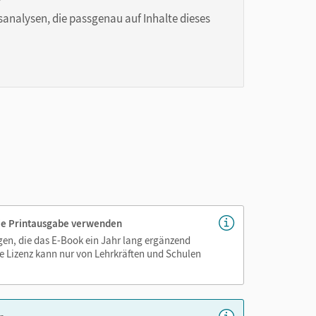
sanalysen, die passgenau auf Inhalte dieses
genau platziert, damit Sie und Ihre Schüler/-innen
as Lehren und Lernen zeitsparend und
hen!
 die Printausgabe verwenden
igen, die das E-Book ein Jahr lang ergänzend
e Lizenz kann nur von Lehrkräften und Schulen