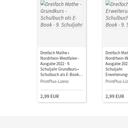
Dreifach Mathe •
Dreifach Mat
Nordrhein-Westfalen -
Nordrhein-We
Ausgabe 2022 · 9.
Ausgabe 2022
Schuljahr Grundkurs •
Schuljahr
Schulbuch als E-Book
Erweiterungs
Mit Medien
Schulbuch a
PrintPlus-Lizenz
PrintPlus-Li
Mit Medien
2,99 EUR
2,99 EUR