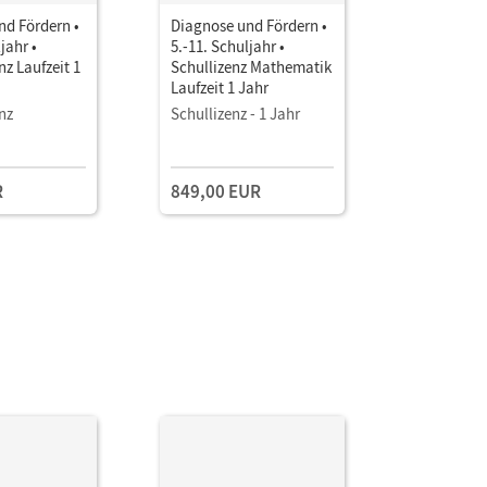
nd Fördern •
Diagnose und Fördern •
Diagnose 
jahr •
5.-11. Schuljahr •
7.-11. Sch
nz Laufzeit 1
Schullizenz Mathematik
Schullizen
Laufzeit 1 Jahr
Laufzeit 1
nz
Schullizenz - 1 Jahr
Schullizen
R
849,00 EUR
849,00 