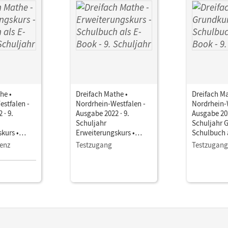
he •
Dreifach Mathe •
Dreifach Ma
stfalen -
Nordrhein-Westfalen -
Nordrhein-
 · 9.
Ausgabe 2022 · 9.
Ausgabe 202
Schuljahr
Schuljahr G
kurs •
Erweiterungskurs •
Schulbuch 
ls E-Book
Schulbuch als E-Book
Mit Medien
zenz
Testzugang
Testzugang
Mit Medien