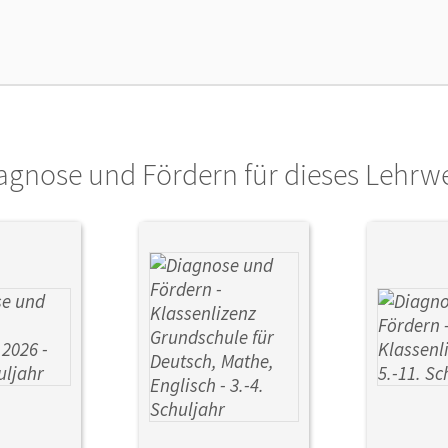
enztext
Die geeignete Lizenz für Lehrkräfte, Schul
arbeiten.
lag
Cornelsen Verlag
agnose und Fördern für dieses Lehrw