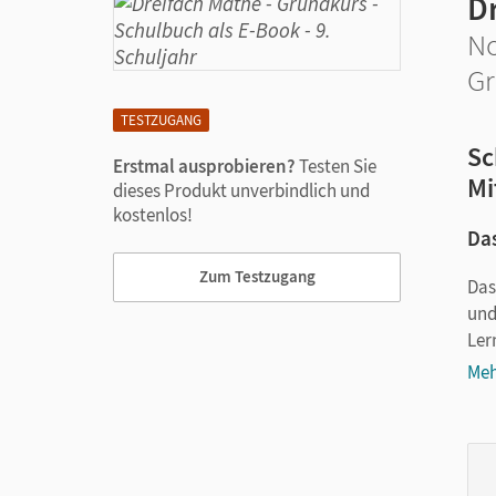
D
No
Gr
TESTZUGANG
Sc
Erstmal ausprobieren?
Testen Sie
Mi
dieses Produkt unverbindlich und
kostenlos!
Das
Zum Testzugang
Das
und
Ler
Meh