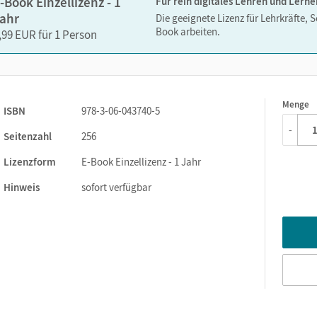
-Book Einzellizenz - 1
Für rein digitales Lehren und Lerne
ahr
Die geeignete Lizenz für Lehrkräfte, 
Book arbeiten.
,99 EUR für 1 Person
Menge
1
ISBN
978-3-06-043740-5
-
Seitenzahl
256
Lizenzform
E-Book Einzellizenz - 1 Jahr
Hinweis
sofort verfügbar