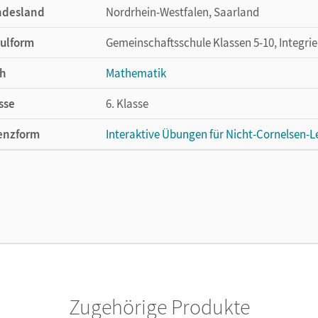
ndesland
Nordrhein-Westfalen, Saarland
ulform
Gemeinschaftsschule Klassen 5-10, Integri
h
Mathematik
sse
6. Klasse
enzform
Interaktive Übungen für Nicht-Cornelsen-Le
cheinungsdatum
24.01.2025
enztext
Die Lizenz berechtigt eine einzelne Person,
Cornelsen-Lernplattform zu nutzen.
lag
Cornelsen Verlag
Zugehörige Produkte