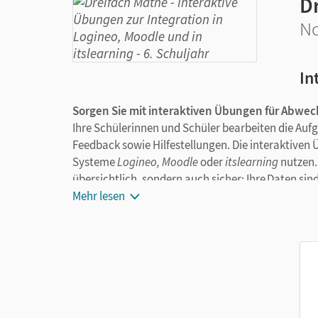
D
No
In
Sorgen Sie mit interaktiven Übungen für Abwec
Ihre Schülerinnen und Schüler bearbeiten die Auf
Feedback sowie Hilfestellungen. Die interaktiven
Systeme
Logineo, Moodle
oder
itslearning
nutzen.
übersichtlich, sondern auch sicher: Ihre Daten si
nicht erhoben.
Mehr lesen
Das bieten die interaktiven Übungen:
Ca. 200 Aufgabenpäckchen mit je 6 Übungen
GeoGebra-Applets veranschaulichen mat
Schrittrechner: Bei den Algebra-Aufgaben 
Außerdem gibt es Hilfestellungen, sodass al