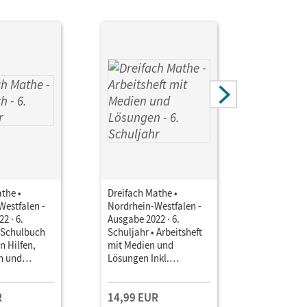
the •
Dreifach Mathe •
Dreifach 
Westfalen -
Nordrhein-Westfalen -
Nordrhein
2 · 6.
Ausgabe 2022 · 6.
Ausgabe 20
• Schulbuch
Schuljahr • Arbeitsheft
Schuljahr 
n Hilfen,
mit Medien und
mit Lösun
n und
Lösungen Inkl.
nungen
Erklärvideos und
interaktiven Übungen
R
14,99 EUR
10,50 E