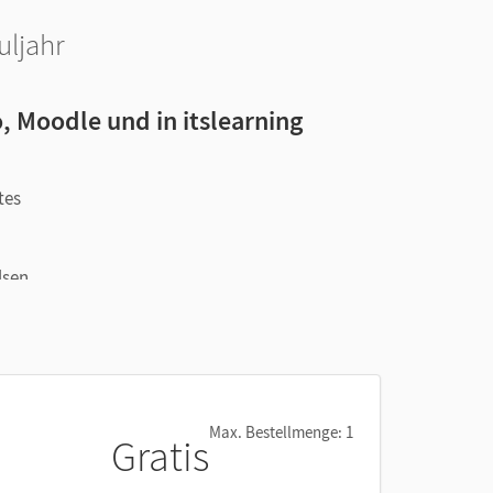
uljahr
, Moodle und in itslearning
tes
lsen
.
Max. Bestellmenge: 1
Gratis
nnt.