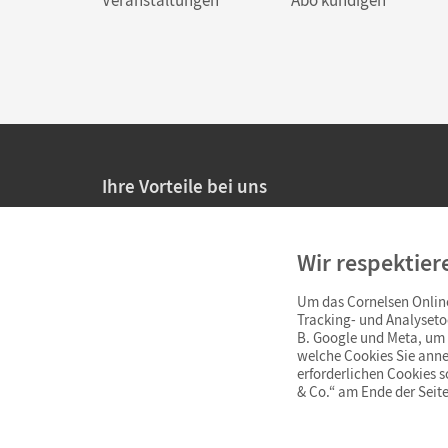
Ihre Vorteile bei uns
20% Prüfnachlass für Lehrkräfte
Wir respektier
Persönliche Angebote für Lehrkräfte
Um das Cornelsen Online
Sicheres Einkaufen mit SSL-Verschlüsselung
Tracking- und Analyseto
B. Google und Meta, um I
Verlängerte
Widerrufsfrist
von 4 Wochen
welche Cookies Sie anne
erforderlichen Cookies 
& Co.“ am Ende der Seite
Schnelle und einfache Retourenabwicklung