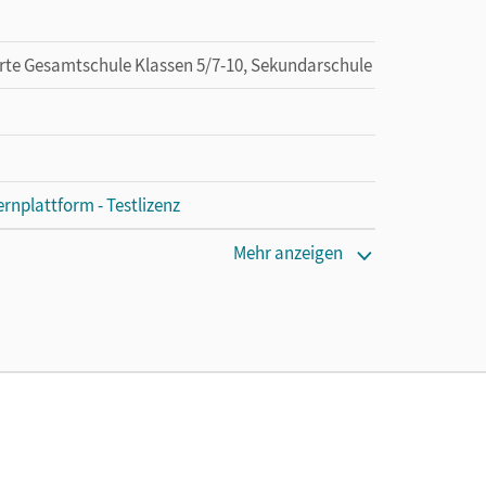
erte Gesamtschule Klassen 5/7-10, Sekundarschule
rnplattform - Testlizenz
Mehr anzeigen
 das Produkt 30 Tage lang auf einer Nicht-