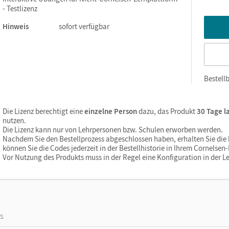
- Testlizenz
innen behalten Sie den Lernstand stets im Blick.
alten die Schüler/-innen gezielte Hinweise und gelangen
Hinweis
sofort verfügbar
lgserlebnisse.
igenen Lernstand entspricht. So fördern und fordern Sie alle
 dabei Zeit und Papier.
rkunabhängig einsetzbar.
Bestellb
Die Lizenz berechtigt eine
einzelne Person
dazu, das Produkt
30 Tage l
nutzen.
Die Lizenz kann nur von Lehrpersonen bzw. Schulen erworben werden.
Nachdem Sie den Bestellprozess abgeschlossen haben, erhalten Sie die b
können Sie die Codes jederzeit in der Bestellhistorie in Ihrem Cornelse
Vor Nutzung des Produkts muss in der Regel eine Konfiguration in der Le
os