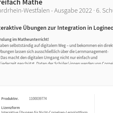
reifach Mathe
rdrhein-Westfalen - Ausgabe 2022 · 6. Sch
teraktive Übungen zur Integration in Logineo
hslung im Matheunterricht!
gaben selbstständig auf digitalem Weg – und bekommen ein direk
 Übungen lassen sich ausschließlich über die Lernmanagement-
 Das macht den digitalen Umgang nicht nur einfach und
nd jederzeit geschützt. Daten der Schüler/-innen werden von Corne
 pro Klassenstufe auf drei Niveaus passen genau zum Schulbuch
Produktnr.
1100039774
hematische Zusammenhänge.
werden individuelle Rechenwege der Lernenden automatisch erka
Lizenzform
le selbstständig arbeiten können - im Unterricht oder zu Hause.
Interaktive Übungen für Nicht-Cornelsen-Lernplattform