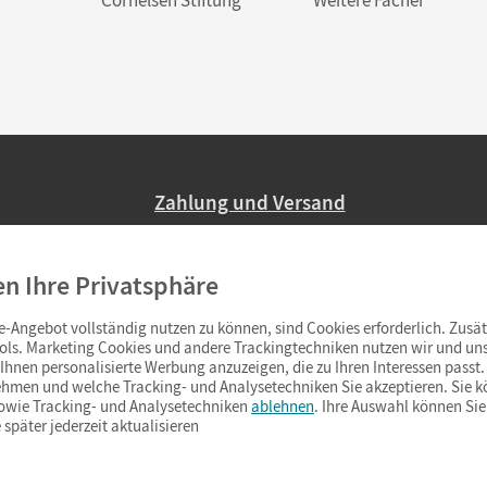
Zahlung und Versand
Nur 2,95 EUR Versandkosten in Deutsc
en Ihre Privatsphäre
Ab 59,– EUR Bestellwert liefern wir ve
(Lieferung in 3–6 Tagen).
-Angebot vollständig nutzen zu können, sind Cookies erforderlich. Zusät
ols. Marketing Cookies und andere Trackingtechniken nutzen wir und uns
hnen personalisierte Werbung anzuzeigen, die zu Ihren Interessen passt. 
hmen und welche Tracking- und Analysetechniken Sie akzeptieren. Sie k
sowie Tracking- und Analysetechniken
ablehnen
. Ihre Auswahl können Sie
 später jederzeit aktualisieren