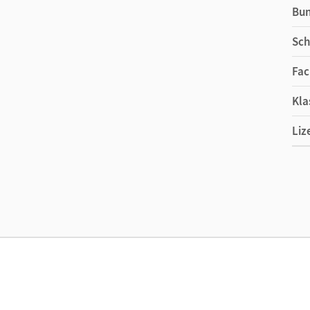
Bu
Sch
Fac
Kla
Liz
Ers
Liz
Ver