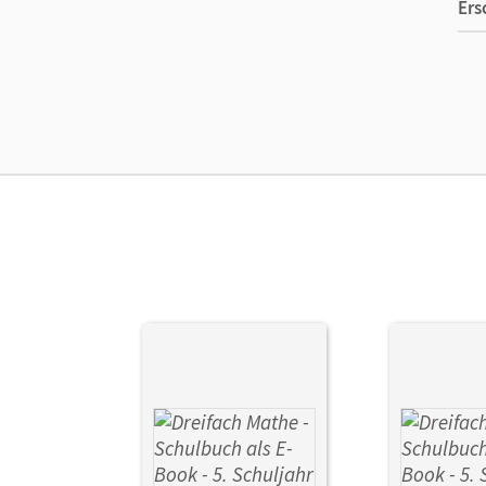
Ers
Ma
Ver