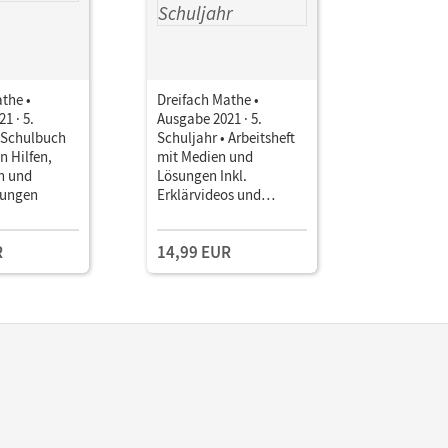
the •
Dreifach Mathe •
Dreifach 
1 · 5.
Ausgabe 2021 · 5.
Ausgabe 20
• Schulbuch
Schuljahr • Arbeitsheft
Schuljahr 
n Hilfen,
mit Medien und
mit Lösun
n und
Lösungen Inkl.
nungen
Erklärvideos und
interaktiven Übungen
R
14,99 EUR
9,99 EU