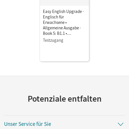
Easy English Upgrade ·
Englisch für
Erwachsene •
Allgemeine Ausgabe ·
Book 5: B1.1 •
Coursebook als E-Book
Testzugang
Mit Medien
Potenziale entfalten
Unser Service für Sie