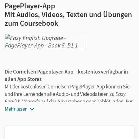
PagePlayer-App
Mit Audios, Videos, Texten und Übungen
zum Coursebook
Die Cornelsen Pageplayer-App – kostenlos verfügbar in
allen App Stores
Mit der kostenlosen Cornelsen PagePlayer-App können Sie
und Ihre Lernenden alle Audio- und Videodateien zu
Easy
English Upgrade
auf das Smartphone oder Tablet laden. Für
einen extra Motivationsschub sorgen die interaktiven
Mehr lesen
Übungen und kleinen Lesetexte in der App.
Überall und jederzeit: Die Inhalte sind offline und online
griffbereit - wann und wo immer Sie wollen!