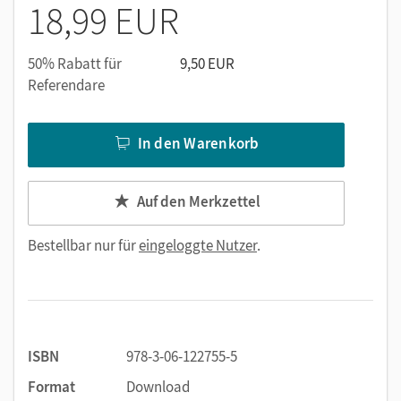
Hintergrundwissen zu den
Facts-and-Fun-
Seiten und
18,99 EUR
Ideen, wie sich diese Seiten gewinnbringend im Kurs
einsetzen lassen
50% Rabatt für
9,50 EUR
Referendare
In den Warenkorb
Auf den Merkzettel
Bestellbar nur für
eingeloggte Nutzer
.
ISBN
978-3-06-122755-5
Format
Download