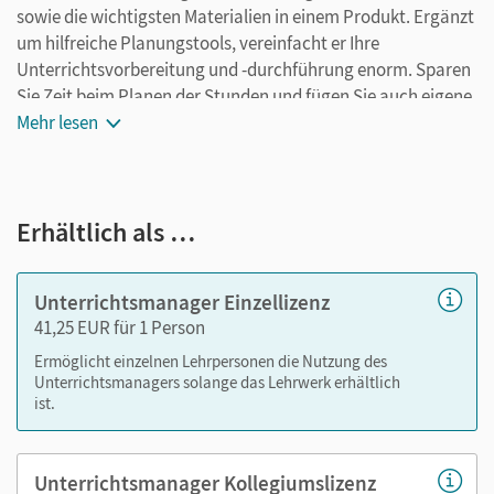
sowie die wichtigsten Materialien in einem Produkt. Ergänzt
um hilfreiche Planungstools, vereinfacht er Ihre
Unterrichtsvorbereitung und -durchführung enorm. Sparen
Sie Zeit beim Planen der Stunden und fügen Sie auch eigene
Materialien ganz leicht hinzu. Speichern Sie Ihre individuelle
Mehr lesen
Version und arbeiten Sie dabei ganz flexibel on- oder offline,
ganz wie es für Sie passt! Ihr Unterrichtsmanager enthält:
Coursebook als E-Book mit seitengenauer
Erhältlich als …
Materialanordnung
Coursebook - Teacher's Edition als E-Book mit
Unterrichtsmanager Einzellizenz
seitengenauer Materialanordnung
41,25 EUR für 1 Person
Teaching Guide mit Lösungen
Ermöglicht einzelnen Lehrpersonen die Nutzung des
Audios
Unterrichtsmanagers solange das Lehrwerk erhältlich
Videos
ist.
zusätzliche Lesetexte
Arbeitsblätter und Kopiervorlagen
Unterrichtsmanager Kollegiumslizenz
Transkripte zu Audios und Videos