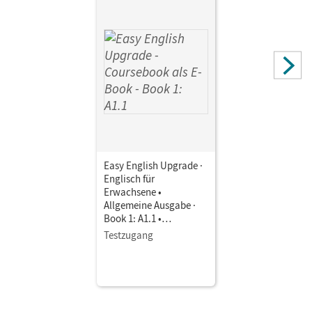
Easy English Upgrade ·
Englisch für
Erwachsene •
Allgemeine Ausgabe ·
Book 1: A1.1 •
Coursebook als E-Book
Testzugang
Mit Medien