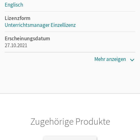
Englisch
Lizenzform
Unterrichtsmanager Einzellizenz
Erscheinungsdatum
27.10.2021
Lizenztext
Mehr anzeigen
Ermöglicht einzelnen Lehrpersonen die Nutzung des
Unterrichtsmanagers solange das Lehrwerk erhältlich ist.
Verlag
Cornelsen Verlag
Zugehörige Produkte