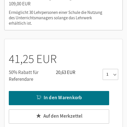
109,00 EUR
Ermöglicht 30 Lehrpersonen einer Schule die Nutzung
Mit dem Kauf erhalten Sie einen Code zur Freischaltung des
des Unterrichtsmanagers solange das Lehrwerk
E-Books auf
mein.cornelsen.de
.
erhältlich ist.
Alternativ können Sie das E-Book auch auf der Plattform
Lernen.Cornelsen (mit neuen Features) aktivieren:
lernen.cornelsen.de
41,25 EUR
50% Rabatt für
20,63 EUR
Referendare
In den Warenkorb
Auf den Merkzettel