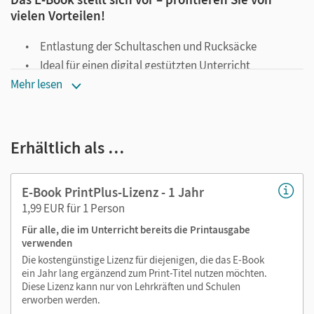
vielen Vorteilen!
Entlastung der Schultaschen und Rucksäcke
Ideal für einen digital gestützten Unterricht
Notiz- und Markierungsmöglichkeit
Mehr lesen
Jederzeit unkompliziert verfügbar
Viele digitale Funktionen unterstützen das Lehren und
Erhältlich als …
Lernen:
Notizen erstellen
E-Book PrintPlus-Lizenz - 1 Jahr
Markierungen setzen
1,99 EUR für 1 Person
Text ergänzen
Für alle, die im Unterricht bereits die Printausgabe
Lesezeichen hinzufügen
verwenden
Suchen im Text
Die kostengünstige Lizenz für diejenigen, die das E-Book
ein Jahr lang ergänzend zum Print-Titel nutzen möchten.
Zoomen
Diese Lizenz kann nur von Lehrkräften und Schulen
erworben werden.