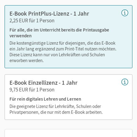
Notizen erstellen
E-Book PrintPlus-Lizenz - 1 Jahr
Markierungen setzen
2,25 EUR für 1 Person
Text ergänzen
Für alle, die im Unterricht bereits die Printausgabe
Lesezeichen hinzufügen
verwenden
Suchen im Text
Die kostengünstige Lizenz für diejenigen, die das E-Book
Zoomen
ein Jahr lang ergänzend zum Print-Titel nutzen möchten.
Diese Lizenz kann nur von Lehrkräften und Schulen
erworben werden.
E-Book Einzellizenz - 1 Jahr
9,75 EUR für 1 Person
Für rein digitales Lehren und Lernen
Die geeignete Lizenz für Lehrkräfte, Schulen oder
Privatpersonen, die nur mit dem E-Book arbeiten.