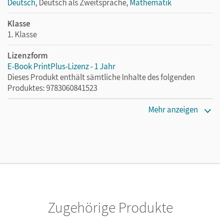
Deutsch
, Deutsch als Zweitsprache,
Mathematik
Klasse
1. Klasse
Lizenzform
E-Book PrintPlus-Lizenz - 1 Jahr
Dieses Produkt enthält sämtliche Inhalte des folgenden
Produktes: 9783060841523
Erscheinungsdatum
Mehr anzeigen
13.08.2021
Lizenztext
Die kostengünstige Lizenz für diejenigen, die das E-Book
ein Jahr lang ergänzend zum Print-Titel nutzen möchten.
Diese Lizenz kann nur von Lehrkräften und Schulen
erworben werden.
Zugehörige Produkte
Verlag
Cornelsen Verlag