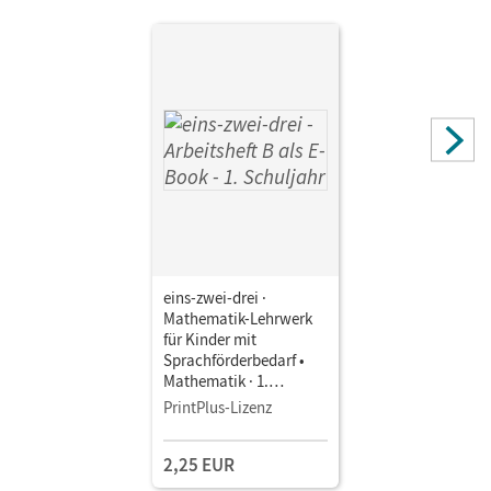
Autor/-in
Winter, Christine; Deseniss, Astrid; Jochem, Claudia;
Ullrich, Susanne; Demirel, Ümmü; Schachner, Anne;
Grulich, Christian; Hohenstein, Christina
eins-zwei-drei ·
Mathematik-Lehrwerk
für Kinder mit
Sprachförderbedarf •
Mathematik · 1.
Schuljahr • Arbeitsheft B
PrintPlus-Lizenz
als E-Book
2,25 EUR