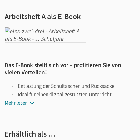
Arbeitsheft A als E-Book
Das E-Book stellt sich vor – profitieren Sie von
vielen Vorteilen!
Entlastung der Schultaschen und Rucksäcke
Ideal für einen digital gestützten Unterricht
Mehr lesen
Notiz- und Markierungsmöglichkeit
Jederzeit unkompliziert verfügbar
Viele digitale Funktionen unterstützen das Lehren und
Erhältlich als …
Lernen: