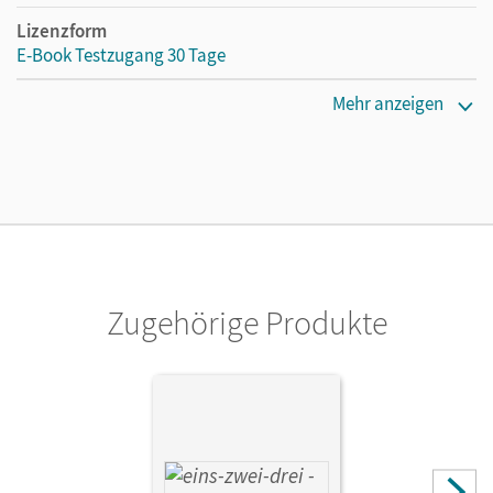
Lizenzform
E-Book Testzugang 30 Tage
Erscheinungsdatum
Mehr anzeigen
13.08.2021
Lizenztext
Kostenloser Zugang, um das E-Book 30 Tage lang zu testen
Verlag
Cornelsen Verlag
Zugehörige Produkte
Autor/-in
Winter, Christine; Deseniss, Astrid; Jochem, Claudia;
Ullrich, Susanne; Demirel, Ümmü; Schachner, Anne;
Grulich, Christian; Hohenstein, Christina