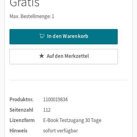
Gratis
Notizen erstellen
Markierungen setzen
Max. Bestellmenge: 1
Text ergänzen
Lesezeichen hinzufügen
In den Warenkorb
Suchen im Text
Zoomen
Auf den Merkzettel
Produktnr.
1100019834
Seitenzahl
112
Lizenzform
E-Book Testzugang 30 Tage
Hinweis
sofort verfügbar