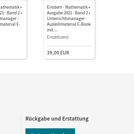
Mathematik •
Einstern · Mathematik •
Einstern ·
1 · Band 2 •
Ausgabe 2021 · Band 2 •
Ausgabe 2
smanager -
Unterrichtsmanager -
Unterrich
material E-
Ausleihmaterial E-Book
Ausleihma
mit
mit
aterialien
Lehrkräftematerialien
Lehrkräft
Einzellizenz
Testzuga
gstools
und Planungstools
und Planu
ng 90 Tage)
(Test-Zug
39,00 EUR
Rückgabe und Erstattung