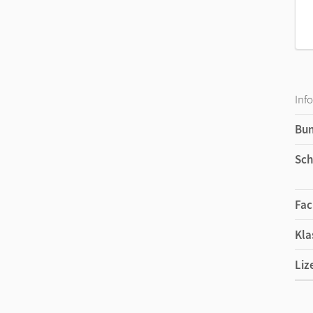
Inf
Bu
Sch
Fac
Kla
Liz
Ers