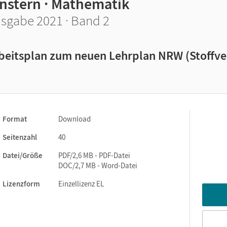
instern · Mathematik
sgabe 2021 · Band 2
beitsplan zum neuen Lehrplan NRW (Stoffve
Format
Download
Seitenzahl
40
Datei/Größe
PDF/2,6 MB - PDF-Datei
DOC/2,7 MB - Word-Datei
Lizenzform
Einzellizenz EL