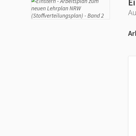
E
Au
Ar