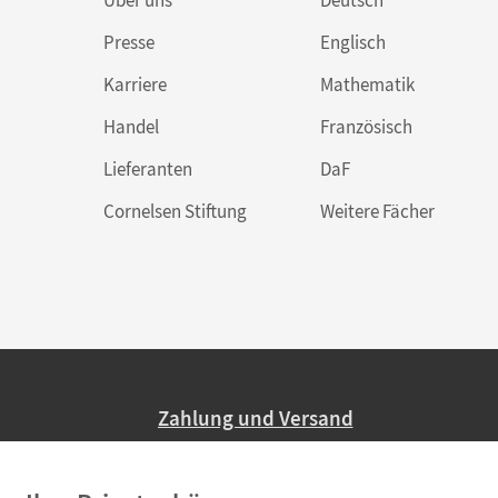
Über uns
Deutsch
Presse
Englisch
Karriere
Mathematik
Handel
Französisch
Lieferanten
DaF
Cornelsen Stiftung
Weitere Fächer
Zahlung und Versand
Nur 2,95 EUR Versandkosten in Deutsc