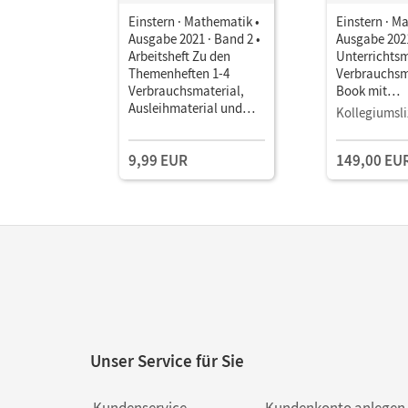
Einstern · Mathematik •
Einstern · M
Ausgabe 2021 · Band 2 •
Ausgabe 2021
Arbeitsheft Zu den
Unterrichts
Themenheften 1-4
Verbrauchsm
Verbrauchsmaterial,
Book mit
Ausleihmaterial und
Lehrkräftema
Kollegiumsli
Leicht-gemacht
und Planung
9,99 EUR
149,00 EU
Unser Service für Sie