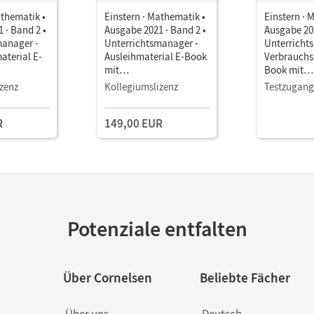
athematik •
Einstern · Mathematik •
Einstern · 
 · Band 2 •
Ausgabe 2021 · Band 2 •
Ausgabe 202
manager -
Unterrichtsmanager -
Unterricht
aterial E-
Ausleihmaterial E-Book
Verbrauchs
mit
Book mit
terialien
Lehrkräftematerialien
Lehrkräftem
zenz
Kollegiumslizenz
Testzugang
stools
und Planungstools
und Planun
(Test-Zuga
R
149,00 EUR
Potenziale entfalten
Über Cornelsen
Beliebte Fächer