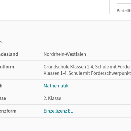
Bestellb
os
ndesland
Nordrhein-Westfalen
ulform
Grundschule Klassen 1-4, Schule mit Förd
Klassen 1-4, Schule mit Förderschwerpunkt
h
Mathematik
sse
2. Klasse
enzform
Einzellizenz EL
cheinungsdatum
10.03.2022