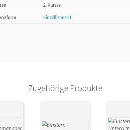
sse
2. Klasse
enzform
Einzellizenz EL
cheinungsdatum
23.07.2021
lag
Cornelsen Verlag
Zugehörige Produkte