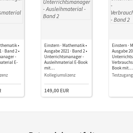
athematik •
Einstern · Mathematik •
Einstern · 
 · Band 2 •
Ausgabe 2021 · Band 2 •
Ausgabe 202
manager -
Unterrichtsmanager -
Unterricht
aterial E-
Ausleihmaterial E-Book
Verbrauchs
mit
Book mit
terialien
Lehrkräftematerialien
Lehrkräftem
zenz
Kollegiumslizenz
Testzugang
stools
und Planungstools
und Planun
(Test-Zuga
R
149,00 EUR