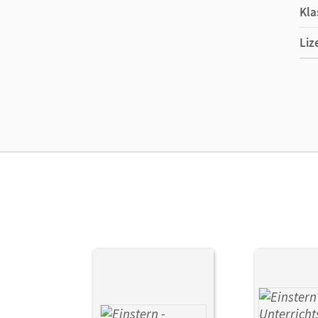
Kla
Liz
Ers
Ver