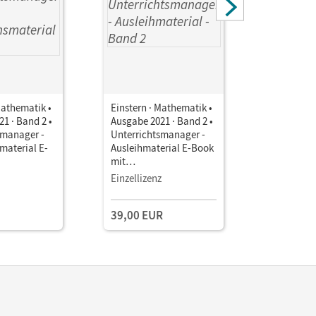
Mathematik •
Einstern · Mathematik •
Einstern ·
1 · Band 2 •
Ausgabe 2021 · Band 2 •
Ausgabe 2
smanager -
Unterrichtsmanager -
Unterrich
material E-
Ausleihmaterial E-Book
Ausleihma
mit
mit
aterialien
Lehrkräftematerialien
Lehrkräft
Einzellizenz
Testzuga
gstools
und Planungstools
und Planu
ng 90 Tage)
(Test-Zug
39,00 EUR