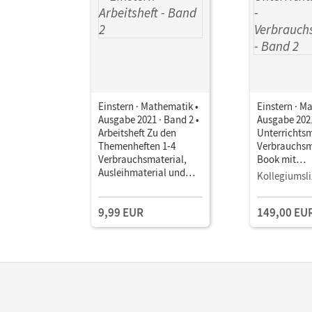
Einstern · Mathematik •
Einstern · M
Ausgabe 2021 · Band 2 •
Ausgabe 2021
Arbeitsheft Zu den
Unterrichts
Themenheften 1-4
Verbrauchsm
Verbrauchsmaterial,
Book mit
Ausleihmaterial und
Lehrkräftema
Kollegiumsli
Leicht-gemacht
und Planung
9,99 EUR
149,00 EU