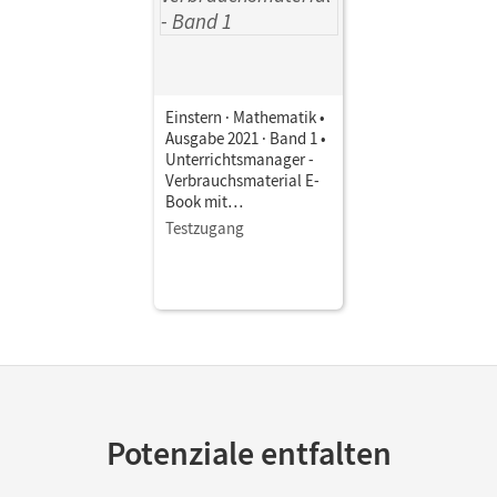
Einstern · Mathematik •
Ausgabe 2021 · Band 1 •
Unterrichtsmanager -
Verbrauchsmaterial E-
Book mit
Lehrkräftematerialien
Testzugang
und Planungstools
(Test-Zugang 90 Tage)
Potenziale entfalten