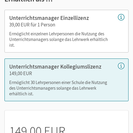
Didaktische Empfehlungen
lernportionskonkrete Kompetenzübersichten und
Unterrichtsmanager Einzellizenz
Unterrichtstipps inklusive Hinweise zum Fördern und
39,00 EUR für 1 Person
Fordern
Ermöglicht einzelnen Lehrpersonen die Nutzung des
Anregungen für Plenumsphasen im
Unterrichtsmanagers solange das Lehrwerk erhältlich
jahrgangsgemischten Unterricht
ist.
Stoffverteilungsplan und Stundenvorschläge
Beobachtungsbögen
Unterrichtsmanager Kollegiumslizenz
Tests
149,00 EUR
Kopiervorlagen für Plenumsphasen, für Spiele und das
Ziffernschreiben [letzteres nur bei Band 1]
Ermöglicht 30 Lehrpersonen einer Schule die Nutzung
des Unterrichtsmanagers solange das Lehrwerk
editierbare Kopiervorlagen auf drei Niveaustufen und
erhältlich ist.
zum Üben des Hefteintrags
Lösungen zu Schüler- und Lehrkräftematerialien
Tafelbilder
Videos aus der BuchTaucher-App
149,00 EUR