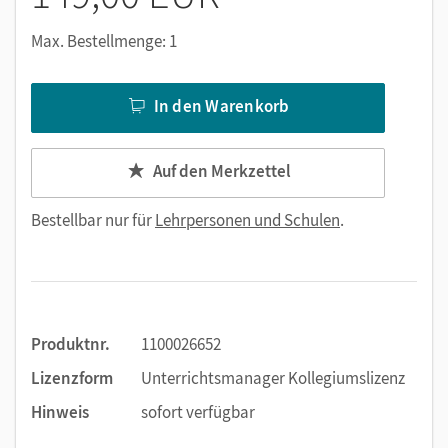
Nutzen Sie den Unterrichtsmanager auf lernen.cornelsen.de
Max. Bestellmenge: 1
oder über die Cornelsen Lernen App.
In den Warenkorb
Auf den Merkzettel
Bestellbar nur für
Lehrpersonen und Schulen
.
Produktnr.
1100026652
Lizenzform
Unterrichtsmanager Kollegiumslizenz
Hinweis
sofort verfügbar