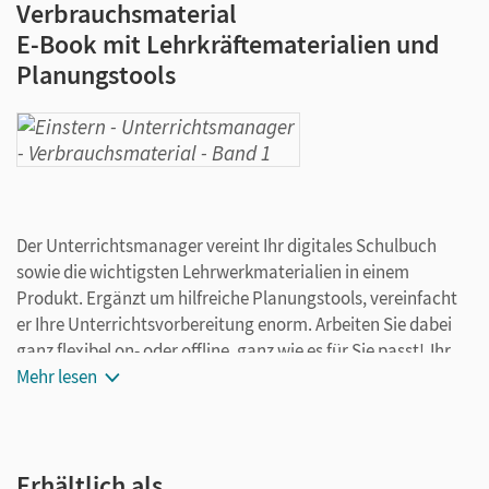
Verbrauchsmaterial
E-Book mit Lehrkräftematerialien und
Planungstools
Der Unterrichtsmanager vereint Ihr digitales Schulbuch
sowie die wichtigsten Lehrwerkmaterialien in einem
Produkt. Ergänzt um hilfreiche Planungstools, vereinfacht
er Ihre Unterrichtsvorbereitung enorm. Arbeiten Sie dabei
ganz flexibel on- oder offline, ganz wie es für Sie passt! Ihr
Unterrichtsmanager enthält:
Mehr lesen
E-Book
Diagnose-, Arbeits- und Übungsheft sowie die Leicht-
Erhältlich als …
gemacht-Variante als Seitenansicht