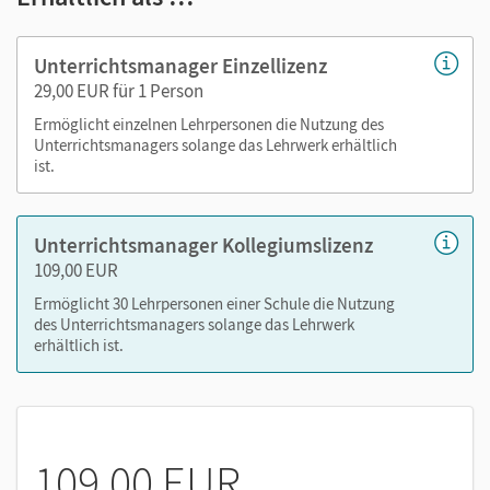
Tests
Lösungen
Unterrichtsmanager Einzellizenz
Beobachtungsbögen
29,00 EUR für 1 Person
editierbare Kopiervorlagen
Ermöglicht einzelnen Lehrpersonen die Nutzung des
Unterrichtsmanagers solange das Lehrwerk erhältlich
ist.
Nutzen Sie den Unterrichtsmanager auf lernen.cornelsen.de
oder über die Cornelsen Lernen App.
Unterrichtsmanager Kollegiumslizenz
109,00 EUR
Ermöglicht 30 Lehrpersonen einer Schule die Nutzung
des Unterrichtsmanagers solange das Lehrwerk
erhältlich ist.
109,00 EUR