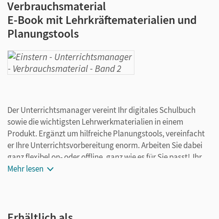
Verbrauchsmaterial
E-Book mit Lehrkräftematerialien und
Planungstools
Der Unterrichtsmanager vereint Ihr digitales Schulbuch
sowie die wichtigsten Lehrwerkmaterialien in einem
Produkt. Ergänzt um hilfreiche Planungstools, vereinfacht
er Ihre Unterrichtsvorbereitung enorm. Arbeiten Sie dabei
ganz flexibel on- oder offline, ganz wie es für Sie passt! Ihr
Unterrichtsmanager enthält:
Mehr lesen
E-Book
kapitelgenaue Materialanordnung
Erhältlich als …
didaktische Hinweise