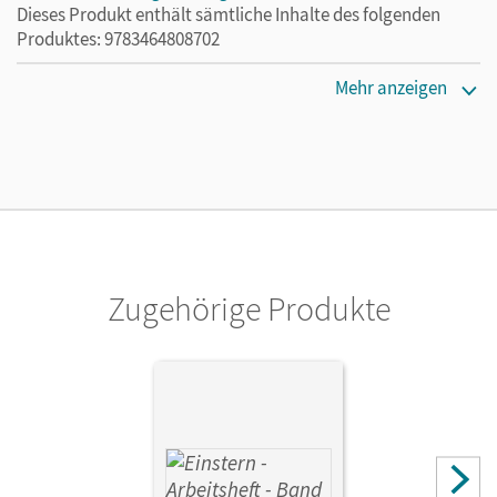
Dieses Produkt enthält sämtliche Inhalte des folgenden
Produktes: 9783464808702
Erscheinungsdatum
Mehr anzeigen
01.06.2021
Lizenztext
Ermöglicht 30 Lehrpersonen einer Schule die Nutzung des
Unterrichtsmanagers solange das Lehrwerk erhältlich ist.
Verlag
Cornelsen Verlag
Zugehörige Produkte