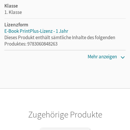
Klasse
1. Klasse
Lizenzform
E-Book PrintPlus-Lizenz - 1 Jahr
Dieses Produkt enthält sämtliche Inhalte des folgenden
Produktes: 9783060848263
Erscheinungsdatum
Mehr anzeigen
16.09.2021
Lizenztext
Die kostengünstige Lizenz für diejenigen, die das E-Book
ein Jahr lang ergänzend zum Print-Titel nutzen möchten.
Diese Lizenz kann nur von Lehrkräften und Schulen
erworben werden.
Zugehörige Produkte
Verlag
Cornelsen Verlag