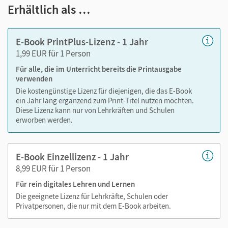
Notizen erstellen
Erhältlich als …
Markierungen setzen
Text ergänzen
E-Book PrintPlus-Lizenz - 1 Jahr
Lesezeichen hinzufügen
1,99 EUR für 1 Person
Suchen im Text
Für alle, die im Unterricht bereits die Printausgabe
Zoomen
verwenden
Die kostengünstige Lizenz für diejenigen, die das E-Book
ein Jahr lang ergänzend zum Print-Titel nutzen möchten.
Diese Lizenz kann nur von Lehrkräften und Schulen
erworben werden.
E-Book Einzellizenz - 1 Jahr
8,99 EUR für 1 Person
Für rein digitales Lehren und Lernen
Die geeignete Lizenz für Lehrkräfte, Schulen oder
Privatpersonen, die nur mit dem E-Book arbeiten.