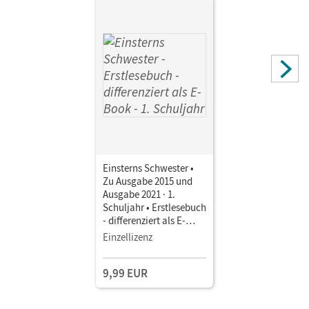
Herausgeber/-in
Bauer, Roland; Maurach, Jutta
Autor/-in
Maurach, Jutta; Pfeifer, Katrin; Schwaighofer, Alexandra
Einsterns Schwester •
Zu Ausgabe 2015 und
Ausgabe 2021 · 1.
Schuljahr • Erstlesebuch
- differenziert als E-
Book Mit Medien
Einzellizenz
9,99 EUR