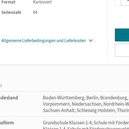
cht- und Wahlseiten
Format
Kartoniert
Seitenzahl
64
rt und ermöglicht es den Kindern so, sich Inhalte und Wissen
infachen Rotationsprinzip mit den Themenheften zu arbeiten: Au
Allgemeine Lieferbedingungen und Lieferkosten
in allen vier Heften folgt die Lernportion 2 in allen Heften. Die
n Themenhefte gewährleistet einen sinnvollen Wechsel zwischen 
os
ndesland
Baden-Württemberg, Berlin, Brandenburg,
Vorpommern, Niedersachsen, Nordrhein-Wes
Sachsen-Anhalt, Schleswig-Holstein, Thür
ulform
Grundschule Klassen 1-4, Schule mit Förd
Klassen 1-4, Schule mit Förderschwerpunkt