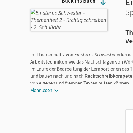
E
Blick ins Buch
Sp
Th
Ve
Im Themenheft 2 von
Einsterns Schwester
erlerne
Arbeitstechniken
wie das Nachschlagen von Wört
Im Laufe der Bearbeitung der Lernportionen des
und bauen nach und nach
Rechtschreibkompet
von eigenen und fremden Texten nutzen können.
Das Trainingsheft zum Grundwortschatz ergänzt d
Mehr lesen
Das bieten Lolas Themenhefte:
Überschaubare Lernportionen zum selbstst
Anregungen für gemeinsames Handeln und