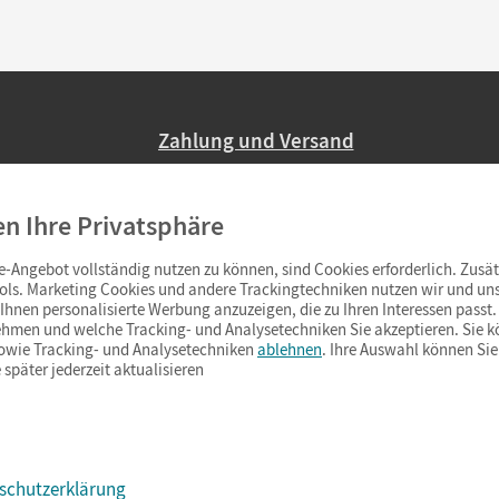
Zahlung und Versand
Nur 2,95 EUR Versandkosten in Deutsc
en Ihre Privatsphäre
Ab 59,– EUR Bestellwert liefern wir ve
(Lieferung in 3–6 Tagen).
-Angebot vollständig nutzen zu können, sind Cookies erforderlich. Zusät
ols. Marketing Cookies und andere Trackingtechniken nutzen wir und uns
hnen personalisierte Werbung anzuzeigen, die zu Ihren Interessen passt. 
hmen und welche Tracking- und Analysetechniken Sie akzeptieren. Sie k
sowie Tracking- und Analysetechniken
ablehnen
. Ihre Auswahl können Sie
 später jederzeit aktualisieren
schutzerklärung
s & Co.