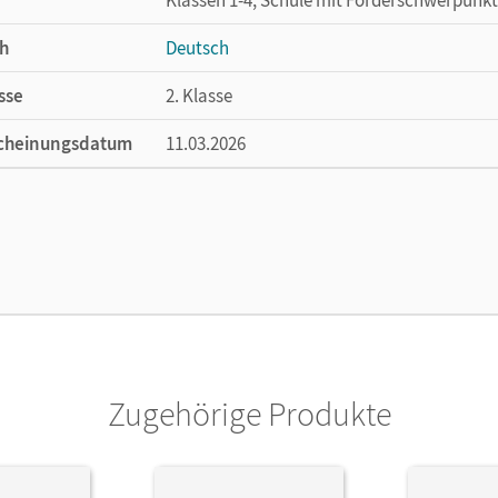
h
Deutsch
sse
2. Klasse
cheinungsdatum
11.03.2026
ße
Länge: 29,7 cm, Breite: 21 cm, Höhe: 0,5 cm
lag
Cornelsen Verlag
Zugehörige Produkte