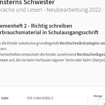
insterns Schwester
rache und Lesen - Neubearbeitung 2022 · 
emenheft 2 - Richtig schreiben
rbrauchsmaterial in Schulausgangsschrift
n die Kinder sukzessive grundlegende
Rechtschreibstrategien so
ern.
 Themenheftes entwickeln die Kinder zunehmend
Rechtschreibge
enzen
auf, die sie beim Verfassen eigener Texte oder beim Überpr
ie Angebote des Themenheftes 2 im Bereich „Richtig schreiben“.
ändigen Lernen
Menge
1
ISBN
978-3-464-81850-3
 Besprechen
-