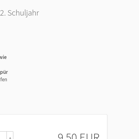
2. Schuljahr
wie
spür
üfen
9,50 EUR
+