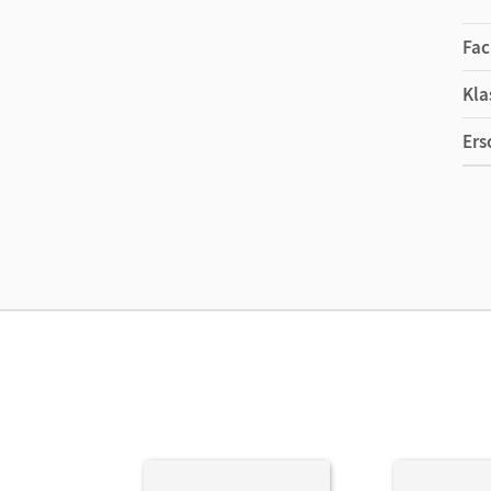
Fac
Kla
Ers
Ma
Ver