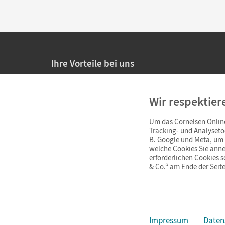
Ihre Vorteile bei uns
20% Prüfnachlass für Lehrkräfte
Wir respektier
Persönliche Angebote für Lehrkräfte
Um das Cornelsen Online
Sicheres Einkaufen mit SSL-Verschlüsselung
Tracking- und Analyseto
B. Google und Meta, um I
Verlängerte
Widerrufsfrist
von 4 Wochen
welche Cookies Sie anne
erforderlichen Cookies 
& Co.“ am Ende der Seite
Schnelle und einfache Retourenabwicklung
Impressum
Daten
Impressum
AGB
Datenschutz
Barrierefreiheit
Cookie