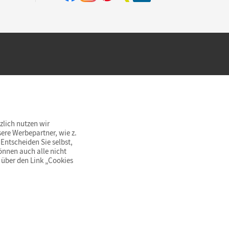
hland beim Kauf im Cornelsen Onlineshop.
rsandkostenfrei innerhalb Deutschlands
zlich nutzen wir
ere Werbepartner, wie z.
Entscheiden Sie selbst,
önnen auch alle nicht
 über den Link „Cookies
© Cornelsen Verlag 2026