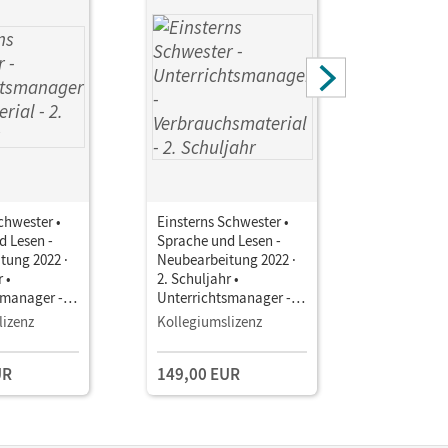
chwester •
Einsterns Schwester •
Einsterns 
d Lesen -
Sprache und Lesen -
Sprache u
tung 2022 ·
Neubearbeitung 2022 ·
Neubearbe
 •
2. Schuljahr •
2. Schulja
smanager -
Unterrichtsmanager -
Unterrich
al E-Book
Verbrauchsmaterial E-
Leihmater
lizenz
Kollegiumslizenz
Testzuga
Book mit
mit
aterialien
Lehrkräftematerialien
Lehrkräft
UR
149,00 EUR
gstools
und Planungstools
und Planu
(Test-Zug