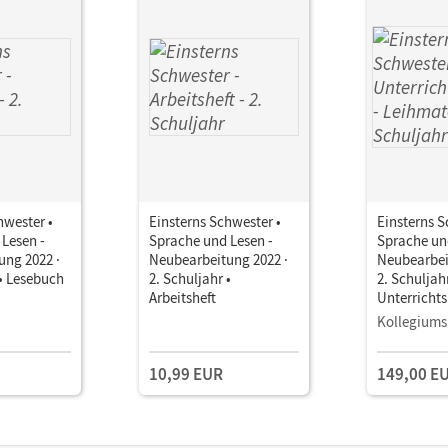
hwester •
Einsterns Schwester •
Einsterns S
Lesen -
Sprache und Lesen -
Sprache un
ung 2022 ·
Neubearbeitung 2022 ·
Neubearbei
 • Lesebuch
2. Schuljahr •
2. Schuljahr
Arbeitsheft
Unterricht
Leihmateri
Kollegiums
mit
Lehrkräftem
10,99 EUR
149,00 E
und Planun