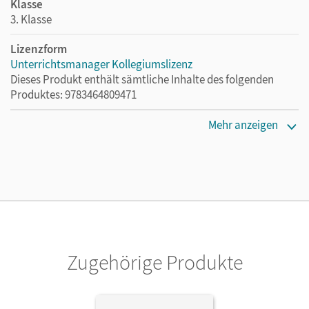
Klasse
3. Klasse
Lizenzform
Unterrichtsmanager Kollegiumslizenz
Dieses Produkt enthält sämtliche Inhalte des folgenden
Produktes: 9783464809471
Erscheinungsdatum
Mehr anzeigen
01.06.2021
Lizenztext
Ermöglicht 30 Lehrpersonen einer Schule die Nutzung des
Unterrichtsmanagers solange das Lehrwerk erhältlich ist.
Verlag
Cornelsen Verlag
Zugehörige Produkte