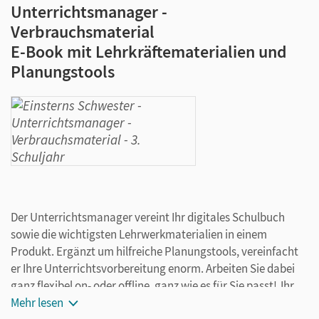
Unterrichtsmanager -
Verbrauchsmaterial
E-Book mit Lehrkräftematerialien und
Planungstools
Der Unterrichtsmanager vereint Ihr digitales Schulbuch
sowie die wichtigsten Lehrwerkmaterialien in einem
Produkt. Ergänzt um hilfreiche Planungstools, vereinfacht
er Ihre Unterrichtsvorbereitung enorm. Arbeiten Sie dabei
ganz flexibel on- oder offline, ganz wie es für Sie passt! Ihr
Unterrichtsmanager enthält:
Mehr lesen