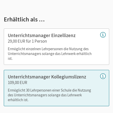
E-Book
kapitelgenaue Materialanordnung
Erhältlich als …
Lösungen zu den Themenheften und zum Arbeitsheft
Diagnosebögen PDF
editierbare Kopiervorlagen mit Lösungen
Unterrichtsmanager Einzellizenz
Förderkopiervorlagen
29,00 EUR für 1 Person
Lernzielkontrollen
Ermöglicht einzelnen Lehrpersonen die Nutzung des
didaktische Hinweise
Unterrichtsmanagers solange das Lehrwerk erhältlich
ist.
Nutzen Sie den Unterrichtsmanager auf lernen.cornelsen.de
oder über die Cornelsen Lernen App.
Unterrichtsmanager Kollegiumslizenz
109,00 EUR
Ermöglicht 30 Lehrpersonen einer Schule die Nutzung
des Unterrichtsmanagers solange das Lehrwerk
erhältlich ist.