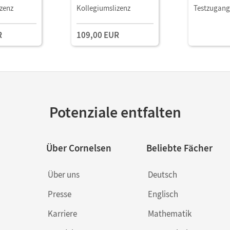
l E-Book
Verbrauchsmaterial E-
Leihmateri
zenz
Kollegiumslizenz
Testzugang
Book mit
mit
terialien
Lehrkräftematerialien
Lehrkräftem
R
109,00 EUR
stools
und Planungstools
und Planun
(Test-Zuga
Potenziale entfalten
Über Cornelsen
Beliebte Fächer
Über uns
Deutsch
Presse
Englisch
Karriere
Mathematik