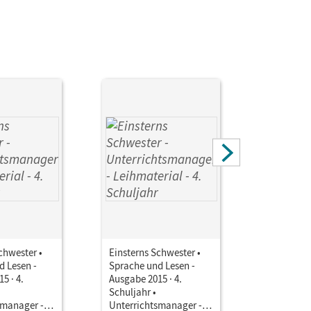
chwester •
Einsterns Schwester •
Einsterns 
d Lesen -
Sprache und Lesen -
Sprache u
5 · 4.
Ausgabe 2015 · 4.
Ausgabe 20
Schuljahr •
Schuljahr 
smanager -
Unterrichtsmanager -
Unterrich