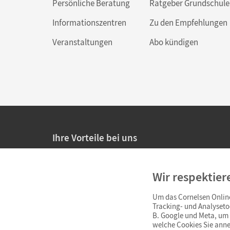
Persönliche Beratung
Ratgeber Grundschule
Informationszentren
Zu den Empfehlungen
Veranstaltungen
Abo kündigen
Ihre Vorteile bei uns
20% Prüfnachlass für Lehrkräfte
Wir respektier
Persönliche Angebote für Lehrkräfte
Um das Cornelsen Online
Sicheres Einkaufen mit SSL-Verschlüsselung
Tracking- und Analyseto
B. Google und Meta, um I
Verlängerte
Widerrufsfrist
von 4 Wochen
welche Cookies Sie anne