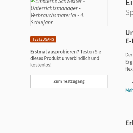
E
Sp
Un
E-
TESTZUGANG
Erstmal ausprobieren?
Testen Sie
Der
dieses Produkt unverbindlich und
Erg
kostenlos!
fle
Zum Testzugang
Meh
Er