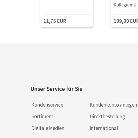
Leihmateria
Kollegiumsli
mit
Lehrkräftema
11,75 EUR
109,00 EU
und Planung
Unser Service für Sie
Kundenservice
Kundenkonto anlegen
Sortiment
Direktbestellung
Digitale Medien
International