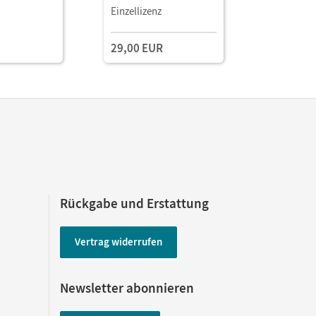
al E-Book
Leihmaterial E-Book
Verbrauch
Einzellizenz
Testzuga
mit
Book mit
aterialien
Lehrkräftematerialien
Lehrkräft
29,00 EUR
gstools
und Planungstools
und Planu
ng 90 Tage)
(Test-Zug
Rückgabe und Erstattung
Vertrag widerrufen
Newsletter abonnieren