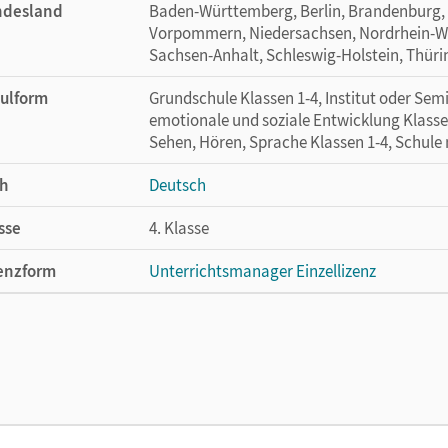
ndesland
Baden-Württemberg, Berlin, Brandenburg,
Vorpommern, Niedersachsen, Nordrhein-Wes
Sachsen-Anhalt, Schleswig-Holstein, Thür
ulform
Grundschule Klassen 1-4, Institut oder Se
emotionale und soziale Entwicklung Klasse
Sehen, Hören, Sprache Klassen 1-4, Schule
h
Deutsch
sse
4. Klasse
enzform
Unterrichtsmanager Einzellizenz
cheinungsdatum
23.03.2021
enztext
Ermöglicht einzelnen Lehrpersonen die Nu
Lehrwerk erhältlich ist.
lag
Cornelsen Verlag