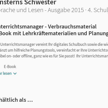
insterns Schwester
rache und Lesen - Ausgabe 2015 · 4. Schul
terrichtsmanager - Verbrauchsmaterial
Book mit Lehrkräftematerialien und Planun
 Unterrichtsmanager vereint Ihr digitales Schulbuch sowie die w
änzt um hilfreiche Planungstools, vereinfacht er Ihre Unterricht
xibel on- oder offline, ganz wie es für Sie passt! Ihr Unterrichtsma
E-Book
kapitelgenaue Materialanordnung
r lesen
Lösungen zu den Themenheften und zum Arbeitsheft
Diagnosebögen PDF
editierbare Kopiervorlagen mit Lösungen
hältlich als …
Förderkopiervorlagen
Lernzielkontrollen