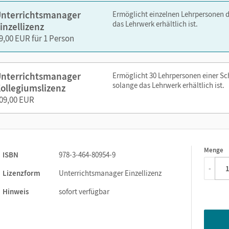
didaktische Hinweise
nterrichtsmanager
Ermöglicht einzelnen Lehrpersonen 
das Lehrwerk erhältlich ist.
inzellizenz
zen Sie den Unterrichtsmanager auf lernen.cornelsen.de oder üb
9,00 EUR für 1 Person
nterrichtsmanager
Ermöglicht 30 Lehrpersonen einer S
solange das Lehrwerk erhältlich ist.
ollegiumslizenz
09,00 EUR
Menge
1
ISBN
978-3-464-80954-9
-
Lizenzform
Unterrichtsmanager Einzellizenz
Hinweis
sofort verfügbar