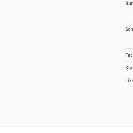
Bu
Sch
Fac
Kla
Liz
Ers
Liz
Ver