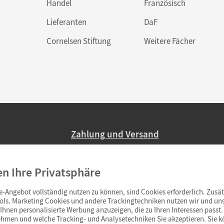
Handel
Französisch
Lieferanten
DaF
Cornelsen Stiftung
Weitere Fächer
Zahlung und Versand
Nur 2,95 EUR Versandkosten in Deutsc
en Ihre Privatsphäre
Ab 59,– EUR Bestellwert liefern wir ve
(Lieferung in 3–6 Tagen).
-Angebot vollständig nutzen zu können, sind Cookies erforderlich. Zusät
ols. Marketing Cookies und andere Trackingtechniken nutzen wir und uns
hnen personalisierte Werbung anzuzeigen, die zu Ihren Interessen passt. 
hmen und welche Tracking- und Analysetechniken Sie akzeptieren. Sie k